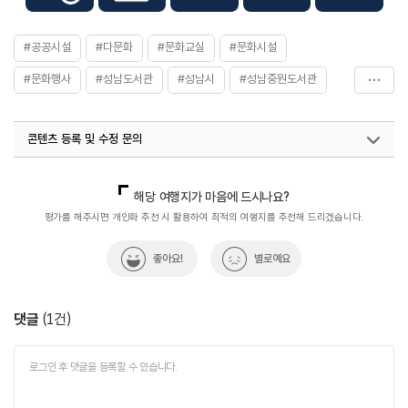
#공공시설
#다문화
#문화교실
#문화시설
#문화행사
#성남도서관
#성남시
#성남중원도서관
#수도권
#여행
#열린도서관
#중원도서관
콘텐츠 등록 및 수정 문의
국내디지털마케팅팀
033-813-3500
열린관광콘텐츠팀(열린관광-모두의여행)
033-738-3425
해당 여행지가 마음에 드시나요?
평가를 해주시면 개인화 추천 시 활용하여 최적의 여행지를 추천해 드리겠습니다.
좋아요!
별로예요
댓글
(
1
건)