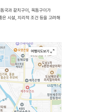
옥돔국과 갈치구이, 옥돔구이가
좋은 시설, 지리적 조건 등을 고려해