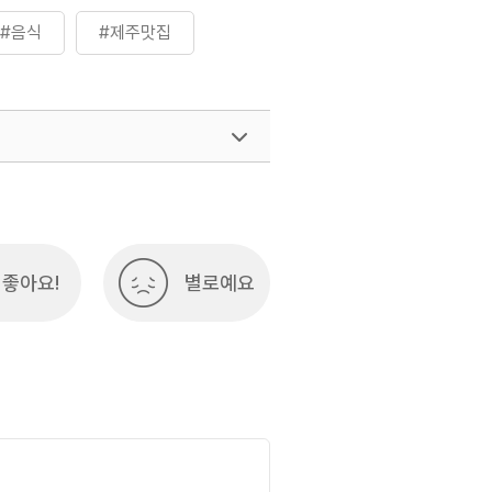
#음식
#제주맛집
여행)
033-738-3425
좋아요!
별로예요