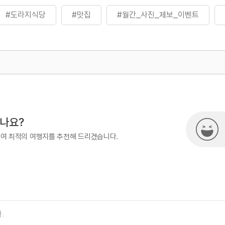
#도라지식당
#맛집
#월간_사진_제보_이벤트
500
열린관광콘텐츠팀(열린관광-모두의
시나요?
하여 최적의 여행지를 추천해 드리겠습니다.