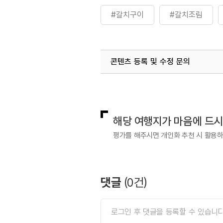
#갈치구이
#갈치조림
콘텐츠 등록 및 수정 문의
국내디지털마케팅팀
033-813-3
해당 여행지가 마음에 드
평가를 해주시면 개인화 추천 시 활용
댓글
(
0
건)