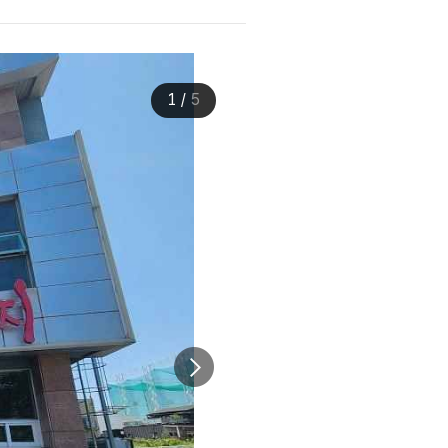
1
/
5