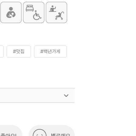
#맛집
#백년가게
좋아요!
별로예요