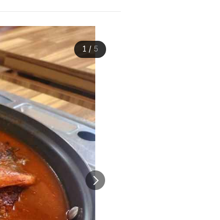
1
/
5