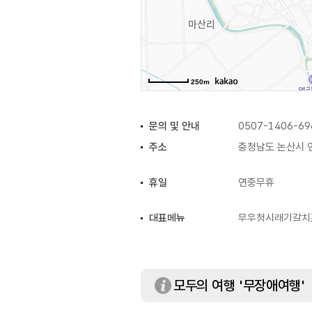
250m
문의 및 안내
0507-1406-69
주소
충청남도 논산시 
휴일
연중무휴
대표메뉴
무우청시래기갈치
화장실
있음
모두의 여행 '무장애여행'