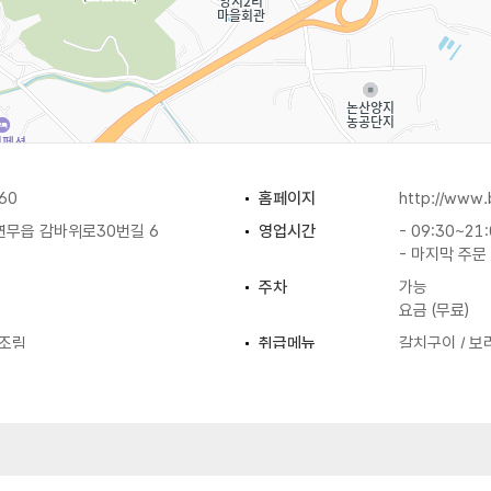
60
홈페이지
http://www.
연무읍 감바위로30번길 6
영업시간
- 09:30~21
- 마지막 주문 
주차
가능
요금 (무료)
조림
취급메뉴
갈치구이 / 보