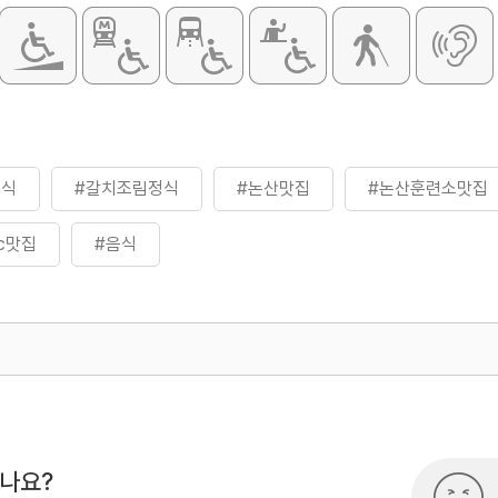
정식
#갈치조림정식
#논산맛집
#논산훈련소맛집
c맛집
#음식
500
시나요?