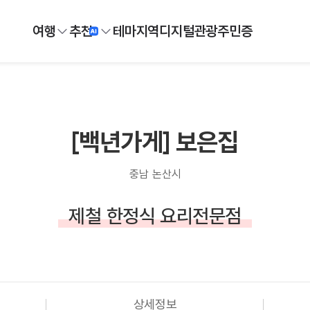
여행
추천
테마
지역
디지털
관광주민증
[백년가게] 보은집
충남 논산시
제철 한정식 요리전문점
상세정보