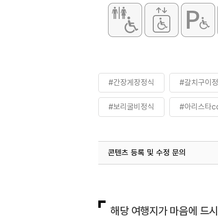
#간장게장정식
#갈치구이
#보리굴비정식
#아리스타c
콘텐츠 등록 및 수정 문의
국내디지털마케팅팀
033-813-3
해당 여행지가 마음에 드