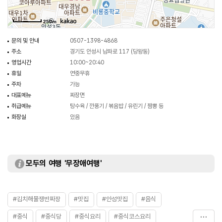
250m
문의 및 안내
0507-1398-4868
주소
경기도 안성시 남파로 117 (당왕동)
영업시간
10:00~20:40
휴일
연중무휴
주차
가능
대표메뉴
짜장면
취급메뉴
탕수육 / 깐풍기 / 볶음밥 / 유린기 / 짬뽕 등
화장실
있음
모두의 여행 '무장애여행'
#김치해물쟁반짜장
#맛집
#안성맛집
#음식
#중식
#중식당
#중식요리
#중식코스요리