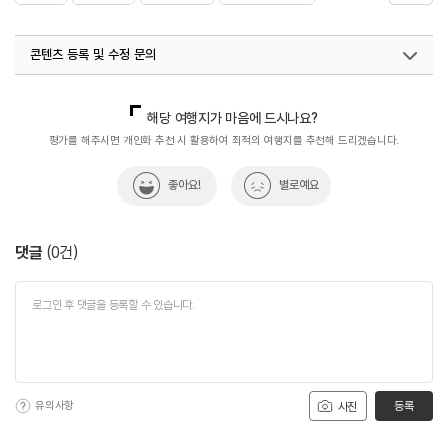
#중화요리
#천안문
#탕수육_각종_중화요리
콘텐츠 등록 및 수정 문의
#해물쟁반짬뽕
국내디지털마케팅팀
033-813-3500
해당 여행지가 마음에 드시나요?
평가를 해주시면 개인화 추천 시 활용하여 최적의 여행지를 추천해 드리겠습니다.
좋아요!
별로예요
댓글
(
0
건)
유의사항
등록
사진