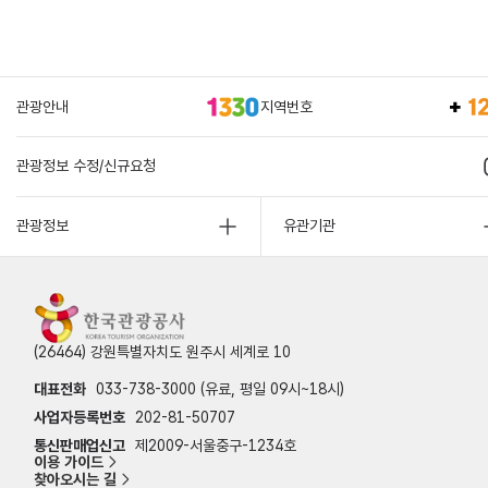
관광안내
지역번호
관광정보 수정/신규요청
관광정보
유관기관
(26464) 강원특별자치도 원주시 세계로 10
대표전화
033-738-3000 (유료, 평일 09시~18시)
사업자등록번호
202-81-50707
통신판매업신고
제2009-서울중구-1234호
이용 가이드
찾아오시는 길