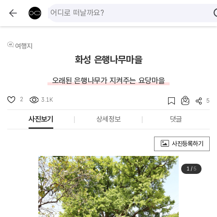
여행지
화성 은행나무마을
오래된 은행나무가 지켜주는 요당마을
2
3.1K
5
사진보기
상세정보
댓글
사진등록하기
1
/
5