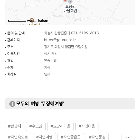
250m
문의 및 안내
화성시 관광진흥과 031-5189-6018
홈페이지
https://ggtour.or.kr
주소
경기도 화성시 양감면 요댕이길
이용시간
상시 개방
휴일
연중무휴
주차
가능
화장실
있음
모두의 여행 '무장애여행'
#관광지
#수도권
#요당리마을
#자연마을
#자연속으로
#자연여행
#자연좋은곳
#자연풍경