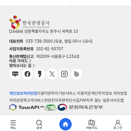
(26464) 강원특별자치도 원주시 세계로 10
대표전화
033-738-3000 (유료, 평일 09시~18시)
사업자등록번호
202-81-50707
통신판매업신고
제2009-서울중구-1234호
이용 가이드
찾아오시는 길
개인정보처리방침
이용약관
위치기반서비스 이용약관
개인위치정보 처리방침
저작권정책
고객서비스헌장
전자우편무단수집거부
자주 묻는 질문
사이트맵
© 한국관광공사
메뉴
검색
여행지도
로그인