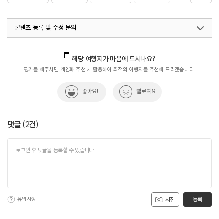
#자연환경
#체험
#화성은행나무마을
콘텐츠 등록 및 수정 문의
#화성자연마을
#휴식공간
#휴식여행
#휴식하기
#휴식하기좋은곳
국내디지털마케팅팀
033-813-3500
해당 여행지가 마음에 드시나요?
평가를 해주시면 개인화 추천 시 활용하여 최적의 여행지를 추천해 드리겠습니다.
좋아요!
별로예요
댓글
(
2
건)
유의사항
등록
사진