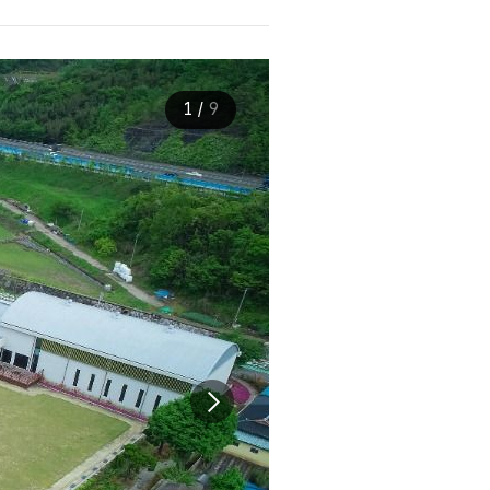
1
/
9