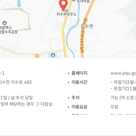
~1
홈페이지
www.jinju.go
수면 지수로 482
이용시간
- 하절기(3월~
- 동절기(11월
 1일 / 설·추석 당일
주차
가능 (약 소형 
휴일에 해당하는 경우 그 다음날
이용요금
무료
주요시설
전시관 / 기업
/ 대기업 창업주들의 초창기 제품
나무 만들기 등