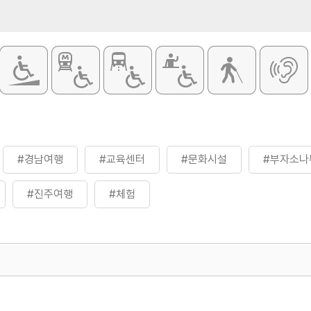
#경남여행
#교육센터
#문화시설
#부자소나
#진주여행
#체험
500