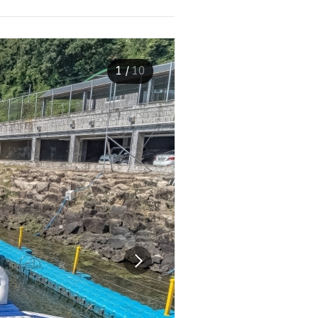
1
/
10