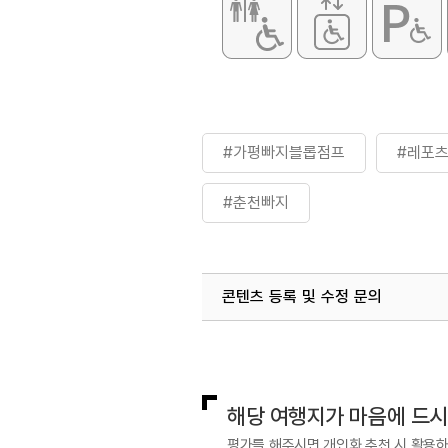
화장실
있음
#가평빠지블롭점프
#레포
#춘천빠지
콘텐츠 등록 및 수정 문의
국내디지털마케팅팀
033-813-3
해당 여행지가 마음에 드
평가를 해주시면 개인화 추천 시 활용