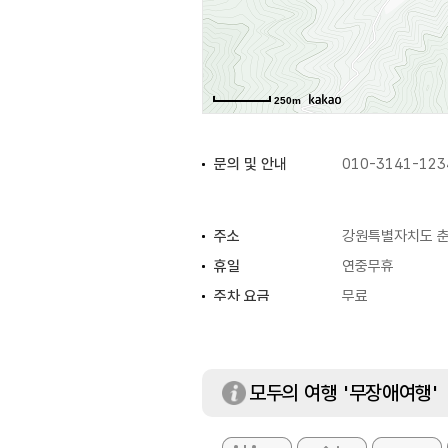
250m
문의 및 안내
010-3141-123
주소
강원특별자치도 춘
휴일
연중무휴
주차 요금
무료
모두의 여행 '무장애여행'