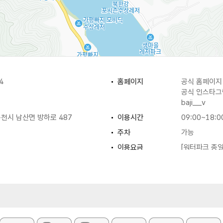
4
홈페이지
공식 홈페이
공식 인스타
baji__v
천시 남산면 방하로 487
이용시간
09:00~18:0
주차
가능
이용요금
[워터파크 종일
- 15,000원
[제트스키 대여
- 30분 180,
- 1시간 280
- 2시간 500
[놀이기구 이용
- 3종 10,00