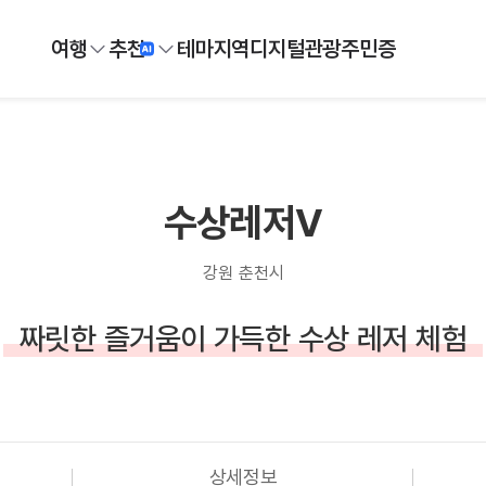
여행
추천
테마
지역
디지털
관광주민증
수상레저V
강원 춘천시
짜릿한 즐거움이 가득한 수상 레저 체험
상세정보