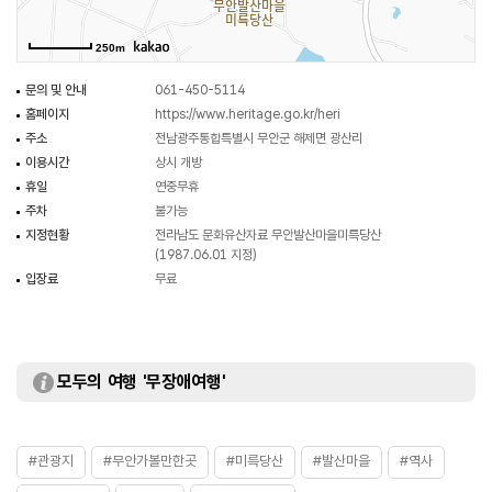
보여주는데, 일반적인 당산석의 경우 마을 제사에서 주신의 기능을 갖는 신체는
원래 상태의 암석과 당산나무, 당집을 대상으로 하고 있다.
250m
문의 및 안내
061-450-5114
홈페이지
https://www.heritage.go.kr/heri
주소
전남광주통합특별시 무안군 해제면 광산리
이용시간
상시 개방
휴일
연중무휴
주차
불가능
지정현황
전라남도 문화유산자료 무안발산마을미륵당산
(1987.06.01 지정)
입장료
무료
모두의 여행 '무장애여행'
#관광지
#무안가볼만한곳
#미륵당산
#발산마을
#역사