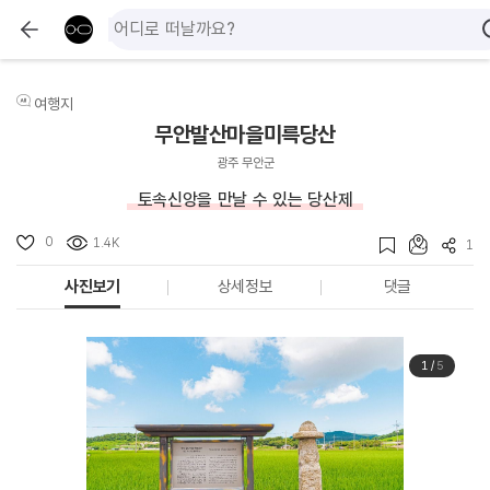
여행지
무안발산마을미륵당산
광주 무안군
토속신앙을 만날 수 있는 당산제
0
1.4K
1
사진보기
상세정보
댓글
1
/
5