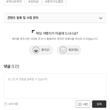
#역사유적지
#전라권
#혼자가도좋은
콘텐츠 등록 및 수정 문의
국내디지털마케팅팀
033-813-3500
해당 여행지가 마음에 드시나요?
평가를 해주시면 개인화 추천 시 활용하여 최적의 여행지를 추천해 드리겠습니다.
좋아요!
별로예요
댓글
(
1
건)
유의사항
등록
사진