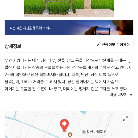
직접 찍은 사진을 등록해 주세요.
관광정보 수정요청
상세정보
무안 지방에서는 대개 당산나무, 선돌, 당집 등을 대상으로 당산제를 지내는데,
발산 마을에서는 장승의 모습을 하는 당산석 2구를 제사의 주체로 삼고 있다. 이
2구의 석인상은 당산 할아버지와 할머니, 미륵, 당산, 당산 미륵 등으로
불리는데, 150m 거리를 두고 서 있다. 당산 할아버지는 턱에서 가슴으로
이어지는 두툼한 긴 수염이 나 있고, 머리에는 벙거지 같은 모자를 쓰고 있다.
내용
더보기
풍화 작용이 심하고 거친 입자의 돌 때문에 세부적인 조각 수법은 알아볼 수가
없다. 귀는 어깨까지 길게 늘어져 있어 불상과 비슷한 면이 보인다. 신체는 더욱
간결한 선으로만 옷 주름을 표현해 사실성이 떨어진다. 당산 할머니가 초기의
입석 형태를 띠고 있지만, 당산 할아버지는 조각을 지닌 상징물의 형태를 띠고
있는 점이 주목된다. 발산마을의 당산석은 입면을 형상화한 신앙 물이란 점과
형태상 성기 바위를 모사하고 있다. 이는 당산석이 상징물로 바뀌는 것을