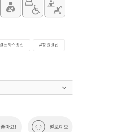
원돈까스맛집
#창원맛집
좋아요!
별로예요