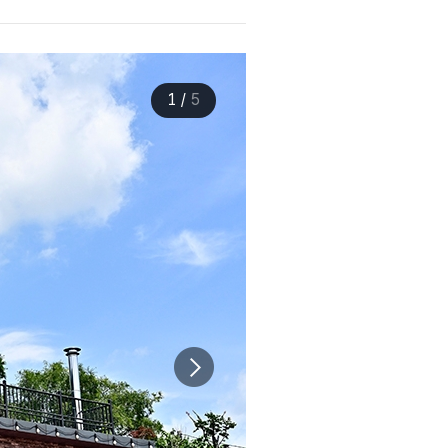
1
/
5