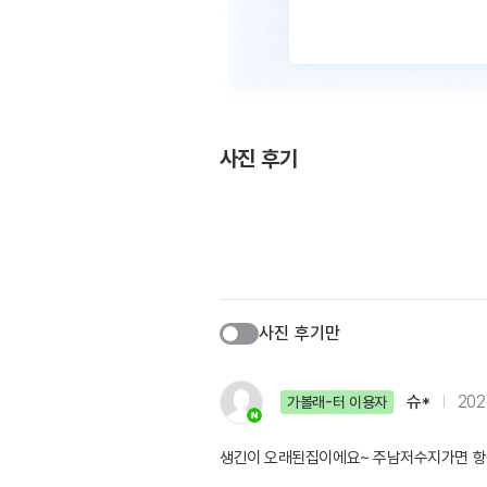
사진 후기
사진 후기만
슈*
2023
가볼래-터 이용자
생긴이 오래된집이에요~ 주남저수지가면 항상