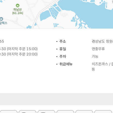
65
주소
경상남도 창원
5:30 (마지막 주문 15:00)
휴일
연중무휴
0:30 (마지막 주문 20:00)
주차
가능
취급메뉴
치즈돈까스 / 
등