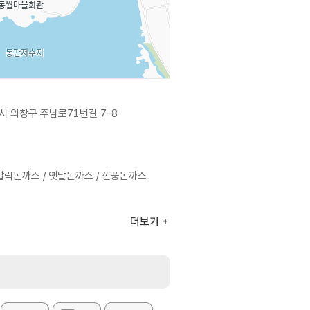
시 의창구 주남로71번길 7-8
갈릭돈까스 / 옛날돈까스 / 깐풍돈까스
더보기