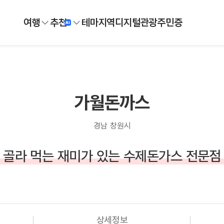
여행
추천
테마
지역
디지털
관광주민증
가월돈까스
경남 창원시
골라 먹는 재미가 있는 수제돈가스 전문점
상세정보