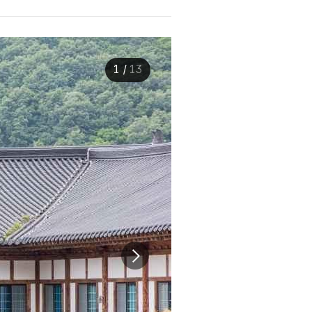
1
/
13