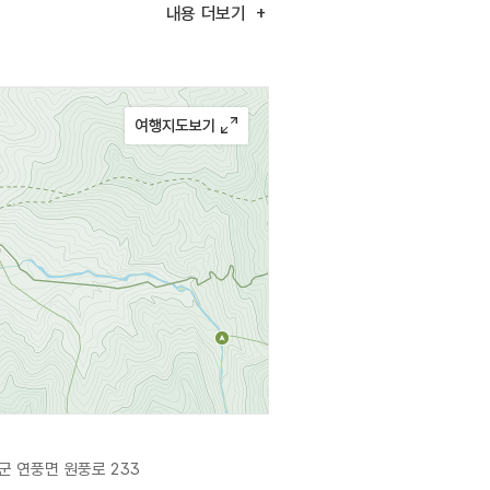
 전통 한지 뜨기, 야생화지 뜨기,
내용
더보기
장을 운영하고 있다. 예약 후
있는 세계 유일의 한지박물관이 함께
방이 있어 도자기, 소품 등도 구입이
군 연풍면 원풍로 233