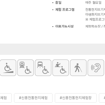
휴일
매주 월요일
체험 프로그램
전통한지뜨기체
야생화지뜨기체
※ 체험프로그
이용가능시설
체험학습장 / 
0원
0원
인·만65세 이상 50% 할인
지체험
#신풍전통한지체험
#신풍전통한지체험장