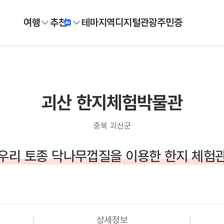
여행
추천
테마
지역
디지털
관광주민증
괴산 한지체험박물관
충북 괴산군
우리 토종 닥나무껍질을 이용한 한지 체험
상세정보