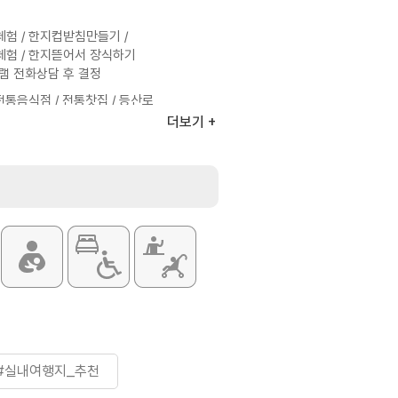
험 / 한지컵받침만들기 /
험 / 한지뜯어서 장식하기
램 전화상담 후 결정
전통음식점 / 전통찻집 / 등산로
더보기
#실내여행지_추천