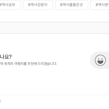
#역사공부
#역사관광지
#역사를품은곳
#역사문
#역사유적
#역사유적지
#역사탐방
#역사탐
500
시나요?
하여 최적의 여행지를 추천해 드리겠습니다.