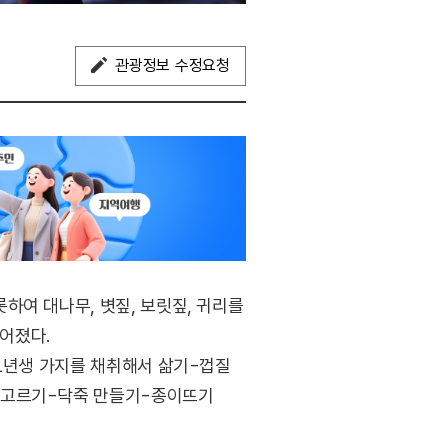
관광정보 수정요청
하여 대나무, 볏짚, 보릿짚, 귀리를
들어졌다.
 1년생 가지를 채취해서 삶기-껍질
 고르기-닥죽 만들기-종이뜨기