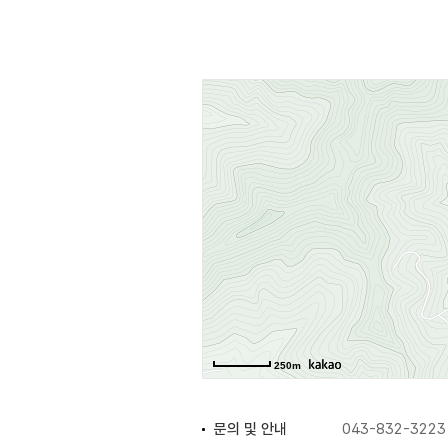
신풍한지는 순수 국산 닥나무를 이용
한지 소원, 한지 컵 받침 만들기, 
방문하면 한국 고유전통의 미를 직접
있어 한지의 천년의 기록과 한지 제
가능하다.
250m
문의 및 안내
043-832-3223