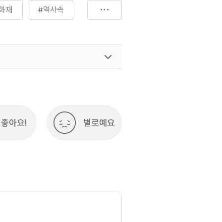
화재
#역사속
험
#체험
좋아요!
별로예요