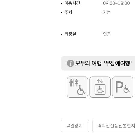
이용시간
09:00~18:00
주차
가능
화장실
있음
입장료
[개인]
- 성인 4,000원
- 초·중·고 3,00
[단체]
모두의 여행 '무장애여행'
- 성인 3,000원
- 초·중·고 2,00
※ 국가유공자·장애
#관광지
#괴산신풍전통한