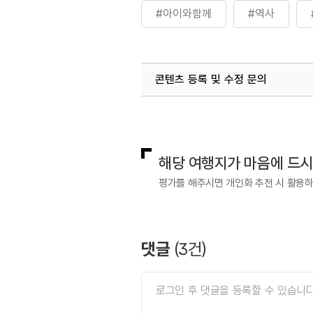
#아이와함께
#역사
#역사속으로
#역사여행
콘텐츠 등록 및 수정 문의
#충청권
#한지체험
국내디지털마케팅팀
033-813-3
해당 여행지가 마음에 드
평가를 해주시면 개인화 추천 시 활용
댓글
(
3
건)