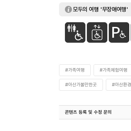
모두의 여행 '무장애여행'
#가족여행
#가족체험여행
#아산가볼만한곳
#아산환
#친환경여행
#테마파크
콘텐츠 등록 및 수정 문의
국내디지털마케팅팀
033-813-3