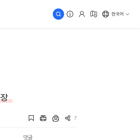
한국어
습장
7
댓글