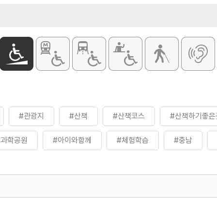
#관광지
#산책
#산책코스
#산책하기좋은
경과학공원
#아이와함께
#체험학습
#충남
500
열린관광콘텐츠팀(열린관광-모두의