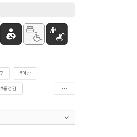
곳
#아산
#충청권
여행)
033-738-3425