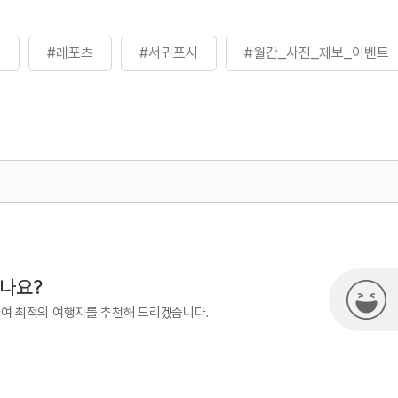
리
#레포츠
#서귀포시
#월간_사진_제보_이벤트
500
시나요?
하여 최적의 여행지를 추천해 드리겠습니다.