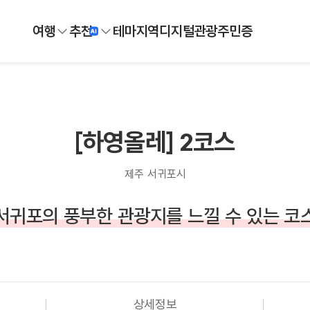
여행
추천
테마
지역
디지털
관광주민증
[하영올레] 2코스
제주 서귀포시
서귀포의 풍부한 관광지를 느낄 수 있는 코
상세정보