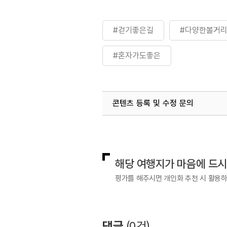
#걷기좋은길
#다양한볼거
#혼자가도좋은
콘텐츠 등록 및 수정 문의
국내디지털마케팅팀
033-813-3
해당 여행지가 마음에 드
평가를 해주시면 개인화 추천 시 활용
댓글
(
0
건)