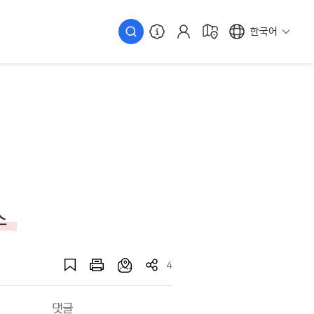
한국어
스
4
댓글