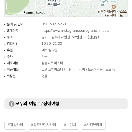
250m
문의 및 안내
031-609-6980
홈페이지
https://www.instagram.com/grand_muse/
주소
경기도 광주시 새말길152번길 17 (신현동)
영업시간
10:30~21:00
휴일
매주 월요일
주차
가능
대표메뉴
잠봉뵈르 파스타
취급메뉴
크랩 로제파스타 / 디핑 너티 라떼 / 오징어먹물리조또 등
화장실
있음
모두의 여행 '무장애여행'
#감성카페
#광주브런치카페
#브런치
#사진뷰카페