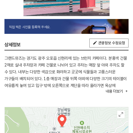
직접 찍은 사진을 등록해 주세요.
관광정보 수정요청
상세정보
그랜드뮤즈는 경기도 광주 오포읍 신현리에 있는 브런치 카페이다. 분홍색 건물
2채로 실내 주차장과 카페 건물로 나뉘어 있고 주차는 매장 앞 야외 주차도 할
수 있다. 내부는 다양한 색감으로 화려하고 곳곳에 식물들과 고풍스러운
가구들이 배치되어 있다. 1층 매장과 건물 뒤쪽 야외에 다양한 크기의 테이블이
여유롭게 놓여 있고 입구 밖에 오른쪽으로 계단을 따라 올라가면 옥상에
내용
더보기
파라솔과 빈백으로 꾸며진 좌석이 있어 많은 인원을 수용할 수 있다. 이 카페는
슈니첼, 크랩 로제파스타, 그뮤 잠봉 샌드위치 등의 브런치 메뉴가 있고 뮤즈
라테, 디핑 너티 라테, 아메리카노 등의 커피 메뉴와 허브티, 에이드, 스콘 등의
음료와 디저트가 준비되어 있다. 브런치 메뉴는 1층 실내 좌석과 1층 야외
테이블에서만 이용할 수 있다. 그랜드뮤즈는 실내, 실외 모두 반려동물을 동반할
수 있는 곳으로 이동 가방이나 목줄은 필수이다.