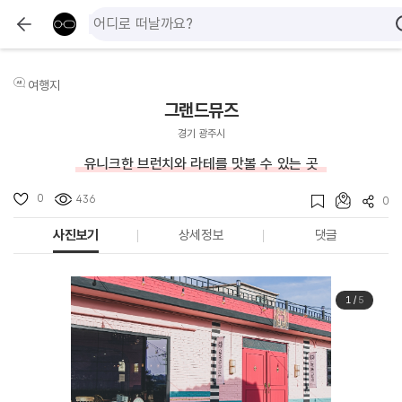
여행지
그랜드뮤즈
경기 광주시
유니크한 브런치와 라테를 맛볼 수 있는 곳
0
436
0
사진보기
상세정보
댓글
1
/
5