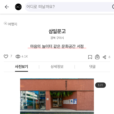
여행지
삼일문고
경북 구미시
마음의 놀이터 같은 문화공간 서점
7
4.1K
6
사진보기
상세정보
댓글
1
/
8