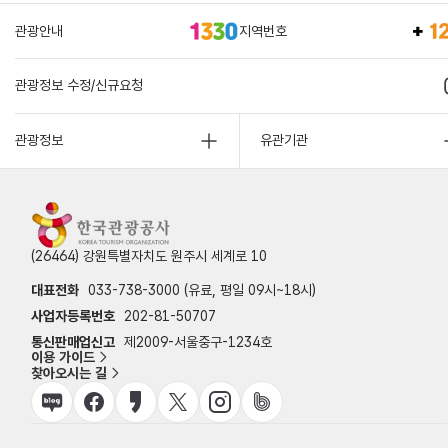
관광안내
지역번호
관광정보 수정/신규요청
관광정보
유관기관
(26464) 강원특별자치도 원주시 세계로 10
대표전화
033-738-3000 (유료, 평일 09시~18시)
사업자등록번호
202-81-50707
통신판매업신고
제2009-서울중구-1234호
이용 가이드
찾아오시는 길