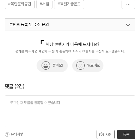
#복합문화공간
#서점
#책읽기좋은곳
#혼자가도좋은
콘텐츠 등록 및 수정 문의
국내디지털마케팅팀
033-813-3500
해당 여행지가 마음에 드시나요?
평가를 해주시면 개인화 추천 시 활용하여 최적의 여행지를 추천해 드리겠습니다.
좋아요!
별로예요
댓글
(
2
건)
유의사항
등록
사진