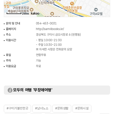
250m
문의 및 안내
054-453-0031
홈페이지
http://samilbooks.kr/
주소
경상북도 구미시 금오시장로 6 (원평동)
이용시간
- 평일 10:00~21:30
- 주말 10:30~21:00
※ 자세한 사항은 전화문의 요망
휴일
연중무휴
주차
가능
이용요금
무료
모두의 여행 '무장애여행'
#구미가볼만한곳
#남녀노소
#문화생활
#문화시설