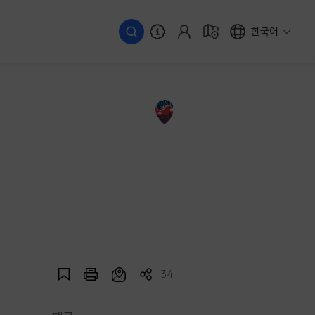
한국어
34