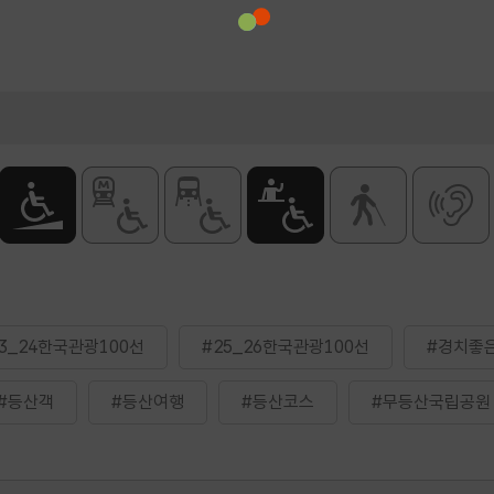
23_24한국관광100선
#25_26한국관광100선
#경치좋
#등산객
#등산여행
#등산코스
#무등산국립공원
#전남광주통합특별시_광주권
#전라권
#전망좋은곳