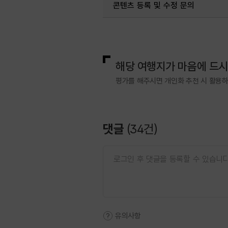
콘텐츠 등록 및 수정 문의
#힐링
국내디지털마케팅팀
033-813-3
열린관광콘텐츠팀(열린관광-모두의
해당 여행지가 마음에 드
평가를 해주시면 개인화 추천 시 활용
댓글
(
34
건)
유의사항