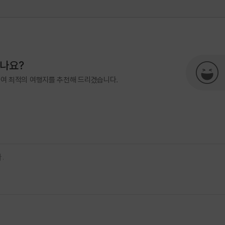
500
국내여행진흥팀(한국관광100선)
여행)
033-738-3425
관광복지센터(안심여행)
033-73
시나요?
하여 최적의 여행지를 추천해 드리겠습니다.