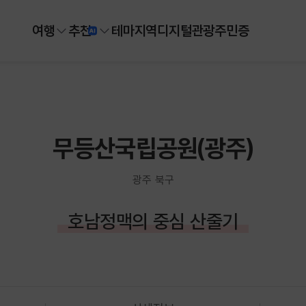
여행
추천
테마
지역
디지털
관광주민증
무등산국립공원(광주)
광주 북구
호남정맥의 중심 산줄기