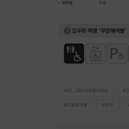
입장료
무료
모두의 여행 '무장애여행'
#21_22한국관광100선
#
#나홀로여행
#등산
#자연
#자연좋은곳