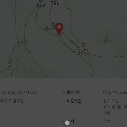
 062-227-1187
홈페이지
http://mude
시 북구 금곡동
이용시간
상시 개방
※ 기상 정보에
요망
주차
가능