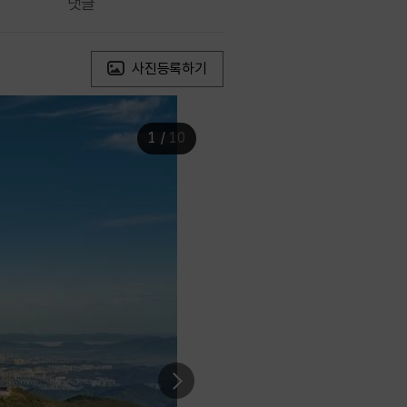
댓글
사진등록하기
1
/
10