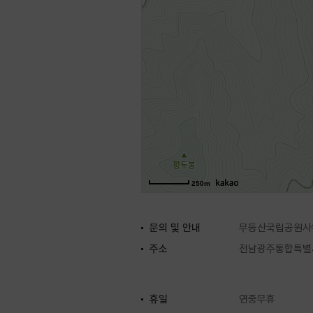
250m
문의 및 안내
무등산국립공원사무소
주소
전남광주통합특별
휴일
연중무휴