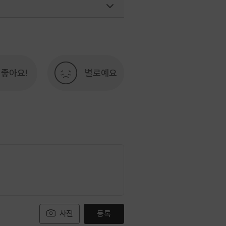
033-738-3415
8-3551
좋아요!
별로예요
사진
등록