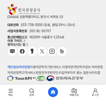
(26464) 강원특별자치도 원주시 세계로 10
대표전화
033-738-3000 (유료, 평일 09시~18시)
사업자등록번호
202-81-50707
통신판매업신고
제2009-서울중구-1234호
이용 가이드
찾아오시는 길
개인정보처리방침
이용약관
위치기반서비스 이용약관
개인위치정보 처리방침
저작권정책
고객서비스헌장
전자우편무단수집거부
자주 묻는 질문
사이트맵
© 한국관광공사
메뉴
검색
여행지도
로그인