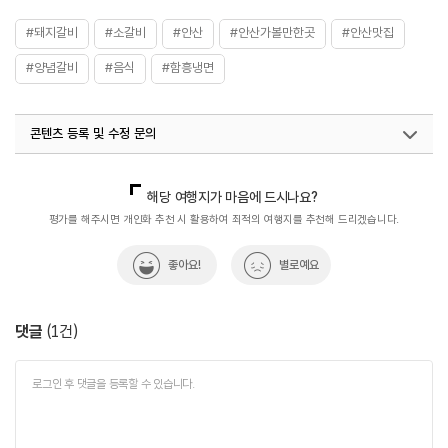
#돼지갈비
#소갈비
#안산
#안산가볼만한곳
#안산맛집
#양념갈비
#음식
#함흥냉면
콘텐츠 등록 및 수정 문의
국내디지털마케팅팀
033-813-3500
열린관광콘텐츠팀(열린관광-모두의여행)
033-738-3425
해당 여행지가 마음에 드시나요?
평가를 해주시면 개인화 추천 시 활용하여 최적의 여행지를 추천해 드리겠습니다.
좋아요!
별로예요
댓글
(
1
건)