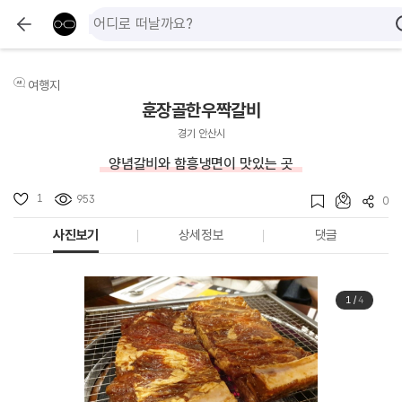
여행지
훈장골한우짝갈비
경기 안산시
양념갈비와 함흥냉면이 맛있는 곳
1
953
0
사진보기
상세정보
댓글
1
/
4