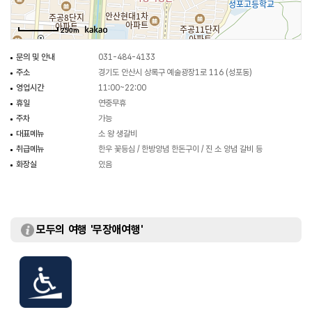
250m
문의 및 안내
031-484-4133
주소
경기도 안산시 상록구 예술광장1로 116 (성포동)
영업시간
11:00~22:00
휴일
연중무휴
주차
가능
대표메뉴
소 왕 생갈비
취급메뉴
한우 꽃등심 / 한방양념 한돈구이 / 진 소 양념 갈비 등
화장실
있음
모두의 여행 '무장애여행'