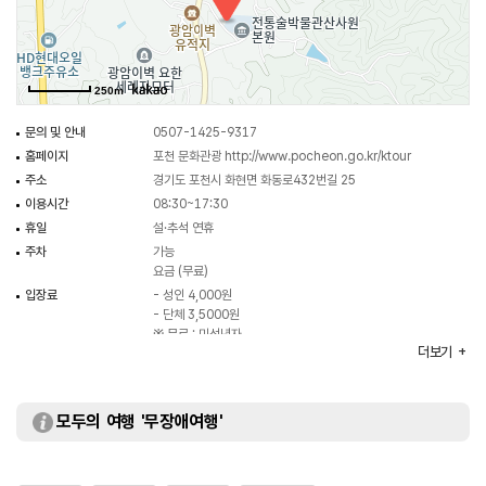
250m
문의 및 안내
0507-1425-9317
홈페이지
포천 문화관광
http://www.pocheon.go.kr/ktour
주소
경기도 포천시 화현면 화동로432번길 25
이용시간
08:30~17:30
휴일
설·추석 연휴
주차
가능
요금 (무료)
입장료
- 성인 4,000원
- 단체 3,5000원
※ 무료 : 미성년자
더보기
※ 자세한 사항은 홈페이지 참조 및 전화 문의 요망
모두의 여행 '무장애여행'