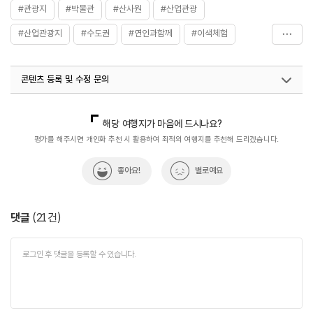
#관광지
#박물관
#산사원
#산업관광
#산업관광지
#수도권
#연인과함께
#이색체험
#전시회
#전통문화체험
#전통산업
#전통주여행
콘텐츠 등록 및 수정 문의
#전통향토
#체험프로그램
#체험학습
#친구와함께
#포천산사원
#향토산업
국내디지털마케팅팀
033-813-3500
지역관광육성팀(산업관광)
033-738-3637
해당 여행지가 마음에 드시나요?
평가를 해주시면 개인화 추천 시 활용하여 최적의 여행지를 추천해 드리겠습니다.
좋아요!
별로예요
댓글
(
21
건)