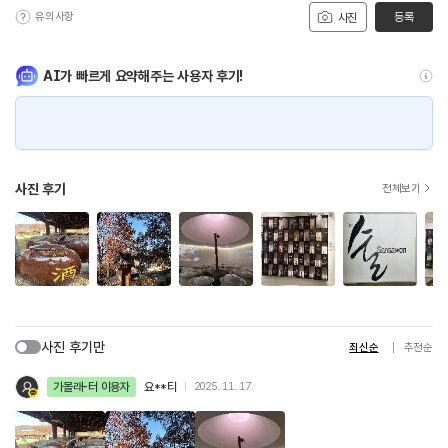
유의사항
등록
사진
AI가 빠르게 요약해주는 사용자 후기!
사진 후기
전체보기
사진 후기만
최신순
추천순
가볼래-터 이용자
요**티
2025. 11. 17.