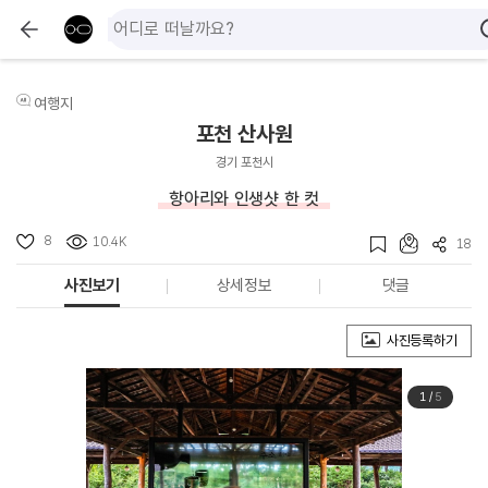
여행지
포천 산사원
경기 포천시
항아리와 인생샷 한 컷
8
10.4K
18
사진보기
상세정보
댓글
사진등록하기
1
/
5