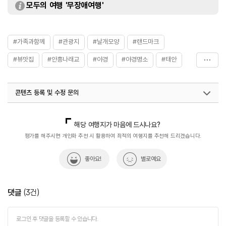
모두의 여행 '무장애여행'
#가족과함께
#관광지
#날개모양
#랜드마크
#뷰맛집
#안흥나래교
#야경
#야경명소
#태안
#해상인도교
콘텐츠 등록 및 수정 문의
국내디지털마케팅팀
033-813-3500
해당 여행지가 마음에 드시나요?
평가를 해주시면 개인화 추천 시 활용하여 최적의 여행지를 추천해 드리겠습니다.
좋아요!
별로예요
댓글
(
3
건)