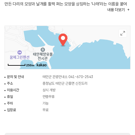
만든 다리의 모양과 날개를 활짝 펴는 모양을 상징하는 ‘나래’라는 이름을 붙여
내용
더보기
만든 아름다운 이름이다. 안흥나래교를 건너가면서 태안해양유물전시관과
바다와 신진대교 쪽 풍경까지 감상할 수 있다. 특히 일출과 일몰시간, 야경이
아름답기로 유명하여 태안 여행 시 방문해 사진찍기 좋은 명소이다.
250m
문의 및 안내
태안군 관광안내소 041-670-2543
주소
충청남도 태안군 근흥면 신진도리
이용시간
상시 개방
휴일
연중무휴
주차
가능
입장료
무료