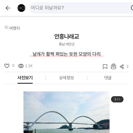
여행지
안흥나래교
충남 태안군
날개가 활짝 펴있는 듯한 모양의 다리
0
1.1K
2
사진보기
상세정보
댓글
1
/
4