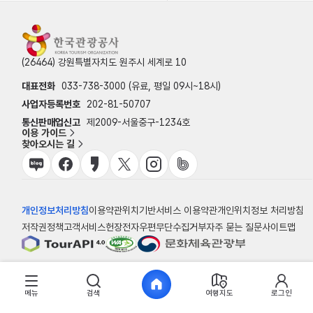
(26464) 강원특별자치도 원주시 세계로 10
대표전화
033-738-3000 (유료, 평일 09시~18시)
사업자등록번호
202-81-50707
통신판매업신고
제2009-서울중구-1234호
이용 가이드
찾아오시는 길
개인정보처리방침
이용약관
위치기반서비스 이용약관
개인위치정보 처리방침
저작권정책
고객서비스헌장
전자우편무단수집거부
자주 묻는 질문
사이트맵
© 한국관광공사
메뉴
검색
여행지도
로그인