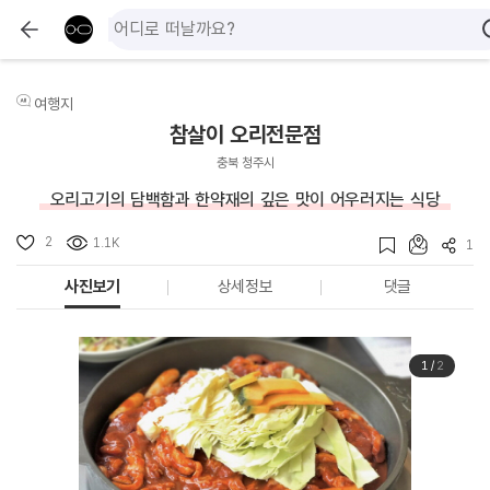
여행지
참살이 오리전문점
충북 청주시
오리고기의 담백함과 한약재의 깊은 맛이 어우러지는 식당
2
1.1K
1
사진보기
상세정보
댓글
1
/
2