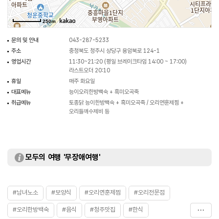
250m
문의 및 안내
043-287-5233
주소
충청북도 청주시 상당구 용암북로 124-1
영업시간
11:30~21:20 (평일 브레이크타임 14:00 ~ 17:00)
라스트오더 20:10
휴일
매주 화요일
대표메뉴
능이오리한방백숙 + 흑미오곡죽
취급메뉴
토종닭 능이한방백숙 + 흑미오곡죽 / 오리연훈제찜 +
오리들깨수제비 등
모두의 여행 '무장애여행'
#남녀노소
#보양식
#오리연훈제찜
#오리전문점
#오리한방백숙
#음식
#청주맛집
#한식