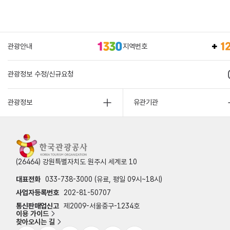
관광안내
지역번호
관광정보 수정/신규요청
관광정보
유관기관
(26464) 강원특별자치도 원주시 세계로 10
대표전화
033-738-3000 (유료, 평일 09시~18시)
사업자등록번호
202-81-50707
통신판매업신고
제2009-서울중구-1234호
이용 가이드
찾아오시는 길