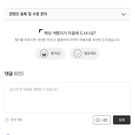
#한식맛집
콘텐츠 등록 및 수정 문의
국내디지털마케팅팀
033-813-3500
해당 여행지가 마음에 드시나요?
평가를 해주시면 개인화 추천 시 활용하여 최적의 여행지를 추천해 드리겠습니다.
좋아요!
별로예요
댓글
(
0
건)
유의사항
등록
사진