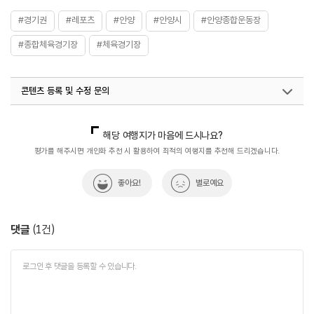
#경기권
#레포츠
#안양
#안양시
#안양종합운동장
#종합체육경기장
#체육경기장
콘텐츠 등록 및 수정 문의
국내디지털마케팅팀
033-813-3500
열린관광콘텐츠팀(열린관광-모두의여행)
033-738-3425
해당 여행지가 마음에 드시나요?
평가를 해주시면 개인화 추천 시 활용하여 최적의 여행지를 추천해 드리겠습니다.
좋아요!
별로예요
댓글
(
1
건)