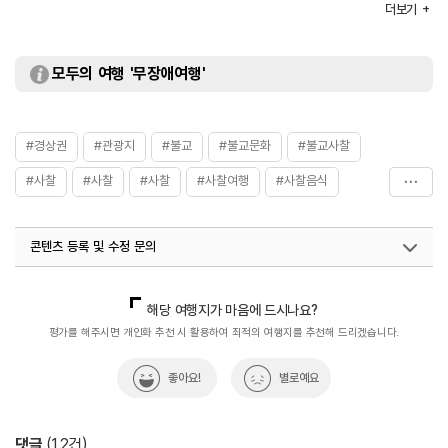
화엄대학원 / 사찰음식체험관
더보기
입장료
무료
모두의 여행 '무장애여행'
#경상권
#관광지
#불교
#불교문화
#불교사찰
#사찰
#사찰
#사찰
#사찰여행
#사찰음식
#역사
#역사여행
#역사탐방
#의성가볼만한곳
콘텐츠 등록 및 수정 문의
#자연환경
#전통사찰
#템플스테이
#한국불교
#휴식공간
#휴식여행
#휴식하기좋은곳
국내디지털마케팅팀
033-813-3500
해당 여행지가 마음에 드시나요?
평가를 해주시면 개인화 추천 시 활용하여 최적의 여행지를 추천해 드리겠습니다.
좋아요!
별로예요
댓글
(
12
건)