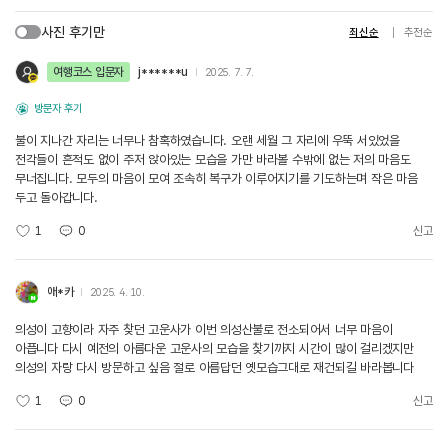
사진 후기만
최신순
추천순
여행코스 입문자
j******u
2025. 7. 7.
방문자 후기
불이 지나간 자리는 너무나 참혹하였습니다. 오랜 세월 그 자리에 우뚝 서있었을
전각들이 흔적도 없이 주저 앉아있는 모습을 가만 바라볼 수밖에 없는 저의 마음도
무너집니다. 모두의 마음이 모여 조속히 복구가 이루어지기를 기도하는며 작은 마음
두고 돌아갑니다.
1
0
신고
애*카
2025. 4. 10.
의성이 고향이라 자주 찾던 고운사가 이번 의성산불로 전소되어서 너무 마음이
아픕니다 다시 예전의 아름다운 고운사의 모습을 찾기까지 시간이 많이 걸리겠지만
의성의 자랑 다시 방문하고 싶음 절로 아름답던 옛모습그대로 재건되길 바라봅니다
1
0
신고