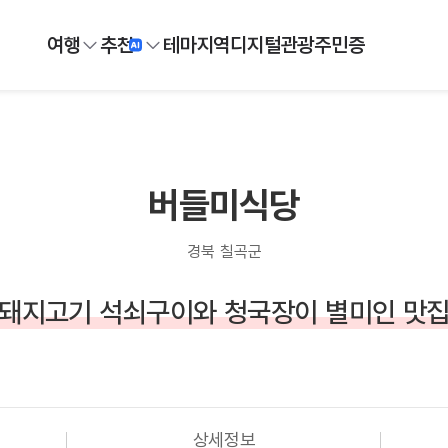
여행
추천
테마
지역
디지털
관광주민증
버들미식당
경북 칠곡군
돼지고기 석쇠구이와 청국장이 별미인 맛
상세정보