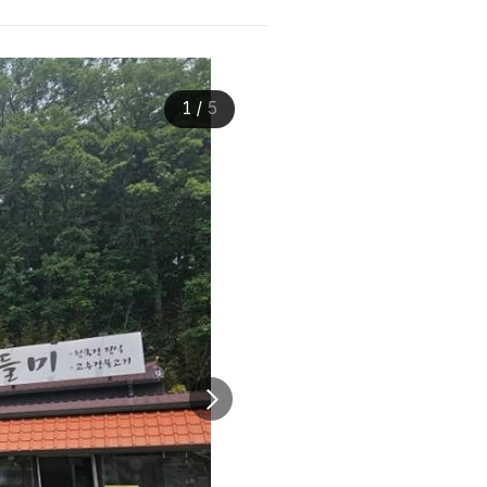
1
/
5