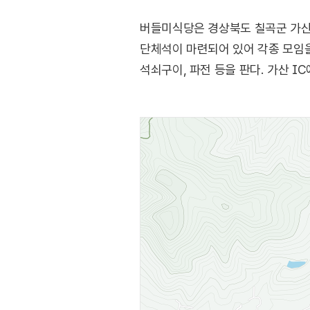
버들미식당은 경상북도 칠곡군 가산
단체석이 마련되어 있어 각종 모임을
석쇠구이, 파전 등을 판다. 가산 