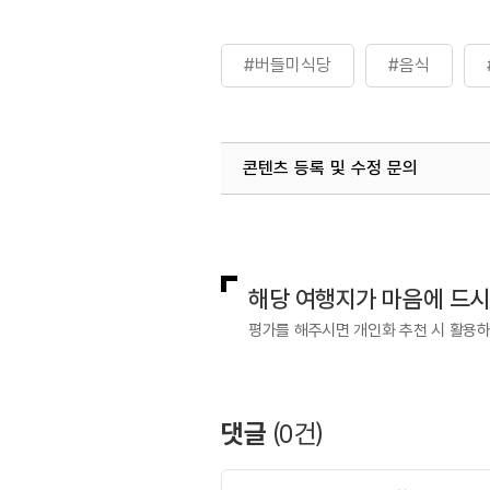
#버들미식당
#음식
콘텐츠 등록 및 수정 문의
국내디지털마케팅팀
033-813-3
해당 여행지가 마음에 드
평가를 해주시면 개인화 추천 시 활용
댓글
(
0
건)