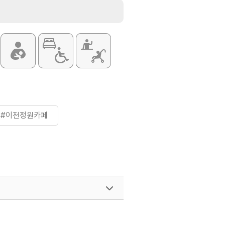
#이천정원카페
여행)
033-738-3425