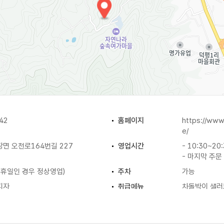
42
홈페이지
https://www
e/
면 오천로164번길 227
영업시간
- 10:30~20
- 마지막 주문 
공휴일인 경우 정상영업)
주차
가능
피자
취급메뉴
차돌박이 샐러드
연유쌀바게트 