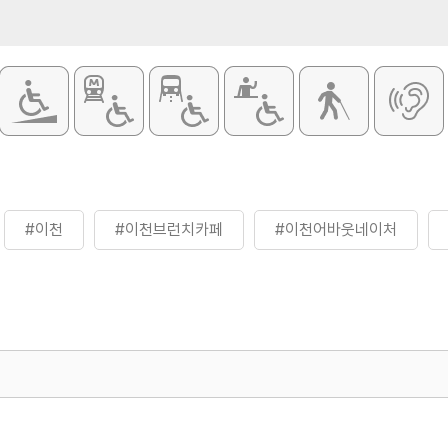
#이천
#이천브런치카페
#이천어바웃네이처
500
열린관광콘텐츠팀(열린관광-모두의