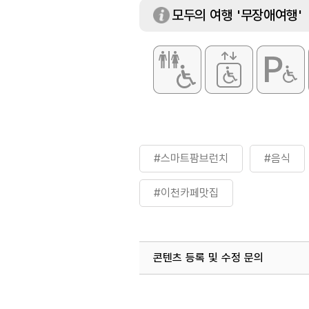
모두의 여행 '무장애여행'
#스마트팜브런치
#음식
#이천카페맛집
콘텐츠 등록 및 수정 문의
국내디지털마케팅팀
033-813-3