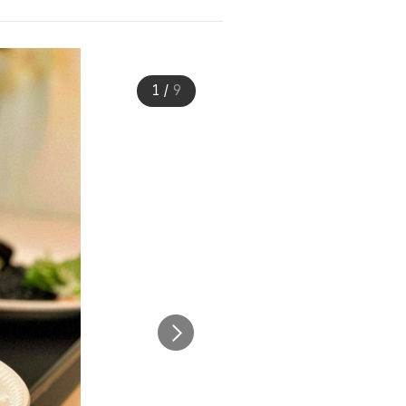
1
/
9