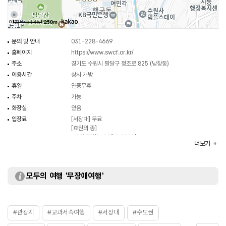
효원의 종은 1991년 11월 수원시가 조성한 높이 3.54m, 지름 2.15m, 무게
250m
12.5톤의 종이다. 팔달산 정상에 종각이 세워져 있으며, 19평 규모의 철근
콘크리트로 만든 한식 기와집으로 건설되었다. 종의 전면에는 시의 상징물인,
문의 및 안내
031-228-4669
은행나무, 철쭉, 비둘기 등과, 화홍문을 위시한 수원화성의 주요 문화재 등이
홈페이지
https://www.swcf.or.kr/
새겨져 있다. 효원의 종은 아버지 사도세자를 향한 정조의 효심을 기리기 위해
주소
경기도 수원시 팔달구 정조로 825 (남창동)
만든 것이다. 효원의 종은 유료로 3번 타종할 수 있으며 제각각 다른 의미의
이용시간
상시 개방
소원을 빈다. 첫 번째 타종하면 부모님의 은혜에 감사하고, 두 번째는 가족의
휴일
연중무휴
건강과 화목을 빌며, 세 번째는 자신의 발전과 소원 성취를 기원한다. 이 종각은
주차
가능
효의 도시 수원이라는 상징성을 지닌다.
화장실
있음
입장료
[서장대] 무료
[효원의 종]
- 1회 3타(1~2인) 1,000원
더보기
- 1회 3타(3~4인) 2,000원
모두의 여행 '무장애여행'
#관광지
#교과서속여행
#서장대
#수도권