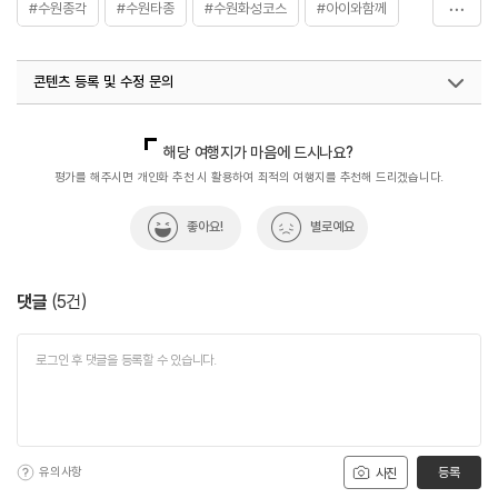
#수원종각
#수원타종
#수원화성코스
#아이와함께
#역사
#역사공부
#역사관광지
#역사를품은곳
콘텐츠 등록 및 수정 문의
#역사문화재
#역사속
#역사속으로
#역사유적
#역사유적지
#역사탐방
#역사탐험
국내디지털마케팅팀
033-813-3500
해당 여행지가 마음에 드시나요?
#정조군사훈련장소
#조선군사시설
#팔달산정상
평가를 해주시면 개인화 추천 시 활용하여 최적의 여행지를 추천해 드리겠습니다.
#효원의종
좋아요!
별로예요
댓글
(
5
건)
유의사항
등록
사진