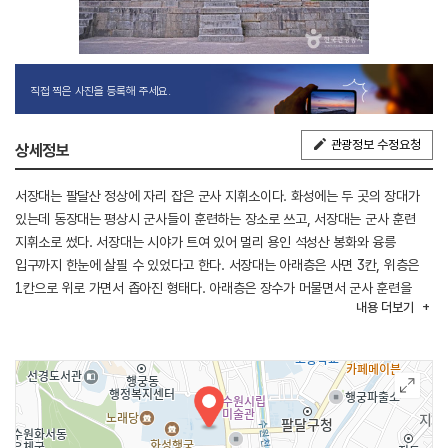
직접 찍은 사진을 등록해 주세요.
관광정보 수정요청
상세정보
서장대는 팔달산 정상에 자리 잡은 군사 지휘소이다. 화성에는 두 곳의 장대가
있는데 동장대는 평상시 군사들이 훈련하는 장소로 쓰고, 서장대는 군사 훈련
지휘소로 썼다. 서장대는 시야가 트여 있어 멀리 용인 석성산 봉화와 융릉
입구까지 한눈에 살필 수 있었다고 한다. 서장대는 아래층은 사면 3칸, 위층은
1칸으로 위로 가면서 좁아진 형태다. 아래층은 장수가 머물면서 군사 훈련을
내용
더보기
지휘하고, 위층은 군사가 주변을 감시하는 용도로 썼다. 정조는 서장대에서 군사
훈련인 성조[城操]를 거행했는데 1795년의 행사 모습이 그림으로 남아 있다.
위층 처마 밑에 걸린 화성장대[華城將臺]와 시문 현판은 모두 정조의 작품이다.
1795년 성조식이 끝난 뒤 정조는 화성장대 현판의 글씨를 쓰고 만족스럽고
기쁜 마음을 시로 표현했다. 화성에서 유일하게 정조가 짓고 글씨를 쓴 두 개의
현판이 걸려 있다.