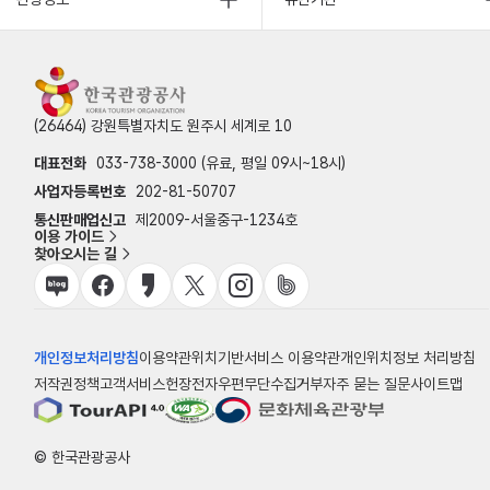
(26464) 강원특별자치도 원주시 세계로 10
대표전화
033-738-3000 (유료, 평일 09시~18시)
사업자등록번호
202-81-50707
통신판매업신고
제2009-서울중구-1234호
이용 가이드
찾아오시는 길
개인정보처리방침
이용약관
위치기반서비스 이용약관
개인위치정보 처리방침
저작권정책
고객서비스헌장
전자우편무단수집거부
자주 묻는 질문
사이트맵
© 한국관광공사