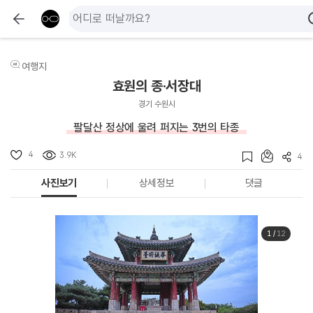
여행지
효원의 종·서장대
경기 수원시
팔달산 정상에 울려 퍼지는 3번의 타종
4
3.9K
4
사진보기
상세정보
댓글
1
/
12