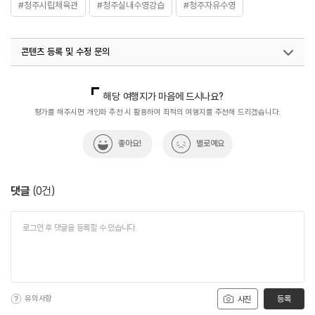
※ 무료 : 장애인 / 국민기초생활수급자 / 소년소녀 가장
#청주시립체육관
#청주실내수영강습
#청주자유수영
※ 자세한 사항은 홈페이지 참조
화장실
있음
강습안내
종합수료반 6개월 과정 / 기초수료반 6개월 과정
콘텐츠 등록 및 수정 문의
국내디지털마케팅팀
033-813-3500
해당 여행지가 마음에 드시나요?
평가를 해주시면 개인화 추천 시 활용하여 최적의 여행지를 추천해 드리겠습니다.
좋아요!
별로예요
댓글
(
0
건)
유의사항
등록
사진