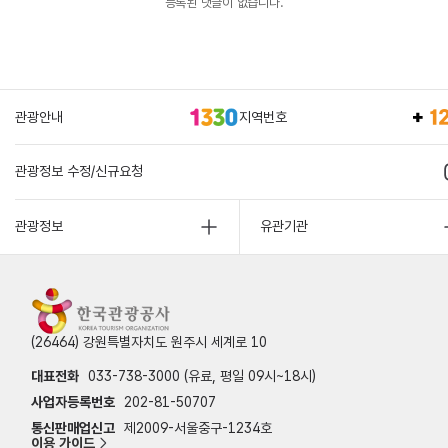
등록된 댓글이 없습니다.
관광안내
지역번호
관광정보 수정/신규요청
관광정보
유관기관
(26464) 강원특별자치도 원주시 세계로 10
대표전화
033-738-3000 (유료, 평일 09시~18시)
사업자등록번호
202-81-50707
통신판매업신고
제2009-서울중구-1234호
이용 가이드