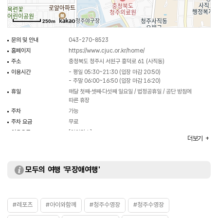
250m
문의 및 안내
043-270-8523
홈페이지
https://www.cjuc.or.kr/home/
주소
충청북도 청주시 서원구 흥덕로 61 (사직동)
이용시간
- 평일 05:30~21:30 (입장 마감 20:50)
- 주말 06:00~16:50 (입장 마감 16:20)
휴일
매달 첫째·셋째·다섯째 일요일 / 법정공휴일 / 공단 방침에
따른 휴장
주차
가능
주차 요금
무료
이용요금
[일일강습]
더보기
- 일반 3,000원
- 청소년·군인 2,000원
- 경로·어린이·유공자·청주사랑 1,500원
- 유아 1,300원
모두의 여행 '무장애여행'
[강습(2회)]
- 일반 56,000원
- 군인·청소년 41,000원
- 어린이·경로 36,000원
#레포츠
#아이와함께
#청주수영장
#청주수영장
- 유아 27,000원