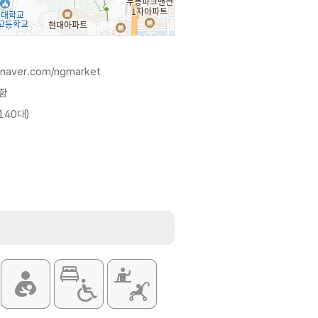
g.naver.com/ngmarket
함
140대)