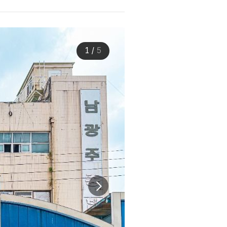
1
/
5