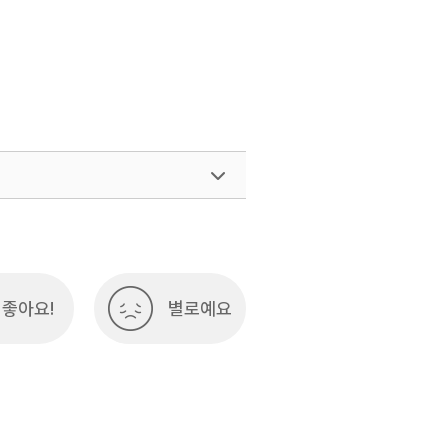
여행)
033-738-3425
좋아요!
별로예요