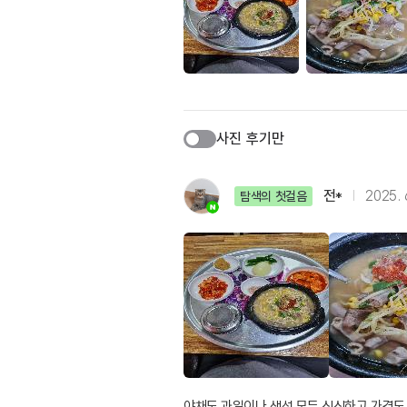
사진 후기만
전*
2025. 
탐색의 첫걸음
야채도 과일이나 생선 모두 싱싱하고 가격도