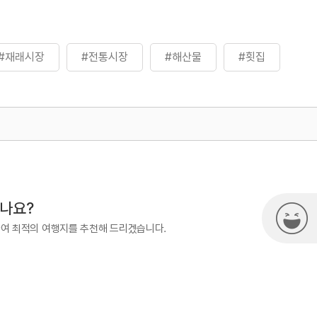
#재래시장
#전통시장
#해산물
#횟집
500
열린관광콘텐츠팀(열린관광-모두의
시나요?
하여 최적의 여행지를 추천해 드리겠습니다.