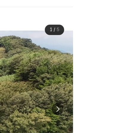
1
/
5