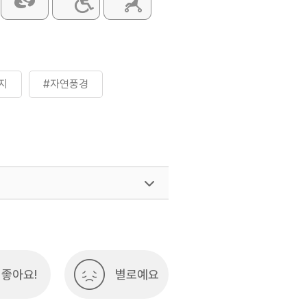
지
#자연풍경
좋아요!
별로예요