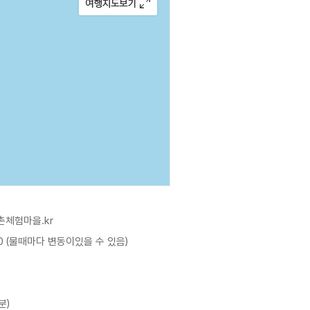
촌체험마을.kr
00 (물때마다 변동이있을 수 있음)
분)