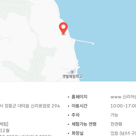
홈페이지
www.신리어
 장흥군 대덕읍 신리옹암로 294
이용시간
10:00~17:
주차
가능
체험]
체험가능 연령
전연령
~12월
화장실
있음 (남/녀 구