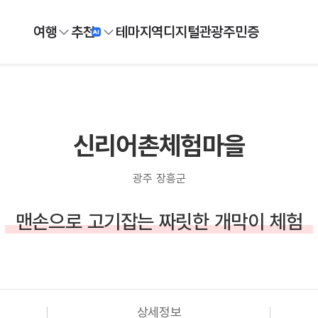
여행
추천
테마
지역
디지털
관광주민증
신리어촌체험마을
광주 장흥군
맨손으로 고기잡는 짜릿한 개막이 체험
상세정보