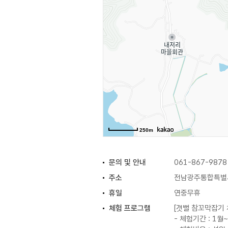
250m
문의 및 안내
061-867-9878
주소
전남광주통합특별시
휴일
연중무휴
체험 프로그램
[갯뻘 참꼬막잡기 
- 체험기간 : 1월