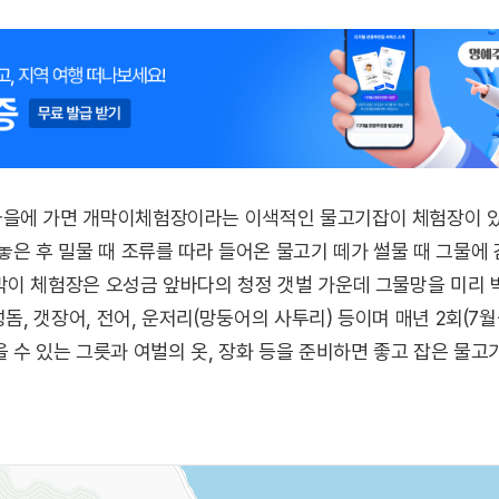
을에 가면 개막이체험장이라는 이색적인 물고기잡이 체험장이 있
놓은 후 밀물 때 조류를 따라 들어온 물고기 떼가 썰물 때 그물에
막이 체험장은 오성금 앞바다의 청정 갯벌 가운데 그물망을 미리 
성돔, 갯장어, 전어, 운저리(망둥어의 사투리) 등이며 매년 2회(7
 수 있는 그릇과 여벌의 옷, 장화 등을 준비하면 좋고 잡은 물
막이체험은 잊을 수 없는 즐거운 추억을 만들어 준다.