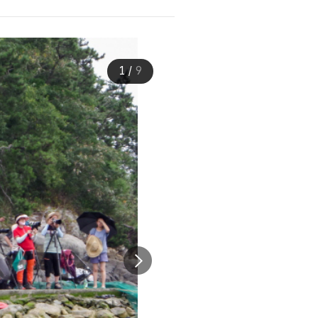
1
/
9