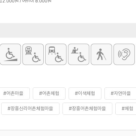
12,000원 / 어린이 8,000원
이용가능시설
식당 / 체육관
~9월
입장료
무료
8,000원 / 어린이 5,000원
※ 체험비 별도
#어촌마을
#어촌체험
#이색체험
#자연마을
#장흥신리어촌체험마을
#장흥어촌체험마을
#체험
#휴식하기
#휴식하기좋은곳