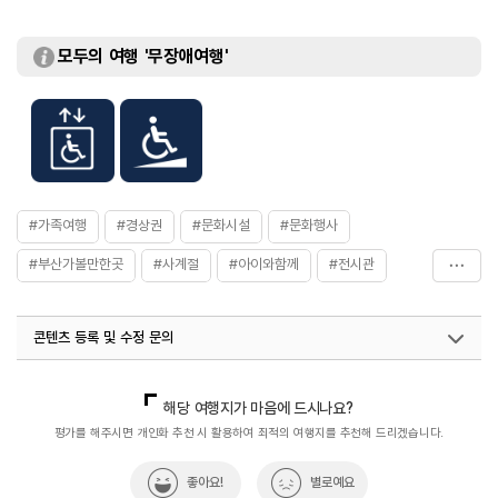
모두의 여행 '무장애여행'
#가족여행
#경상권
#문화시설
#문화행사
#부산가볼만한곳
#사계절
#아이와함께
#전시관
#조선통신사
콘텐츠 등록 및 수정 문의
국내디지털마케팅팀
033-813-3500
열린관광콘텐츠팀(열린관광-모두의여행)
033-738-3425
해당 여행지가 마음에 드시나요?
평가를 해주시면 개인화 추천 시 활용하여 최적의 여행지를 추천해 드리겠습니다.
좋아요!
별로예요