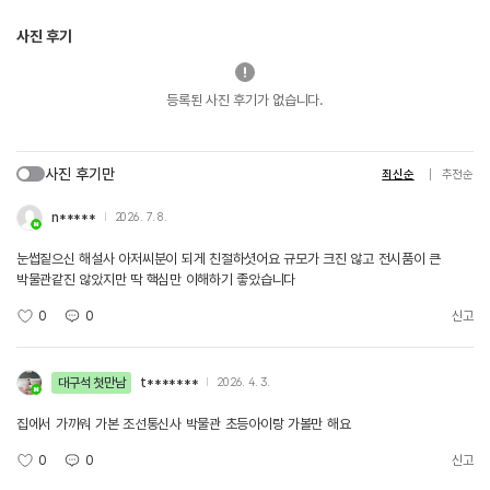
사진 후기
등록된 사진 후기가 없습니다.
사진 후기만
최신순
추천순
n*****
2026. 7. 8.
눈썹짙으신 해설사 아저씨분이 되게 친절하셧어요 규모가 크진 않고 전시품이 큰
박물관같진 않았지만 딱 핵심만 이해하기 좋았습니다
0
0
신고
대구석 첫만남
t*******
2026. 4. 3.
집에서 가까워 가본 조선통신사 박물관 초등아이랑 가볼만 해요
0
0
신고