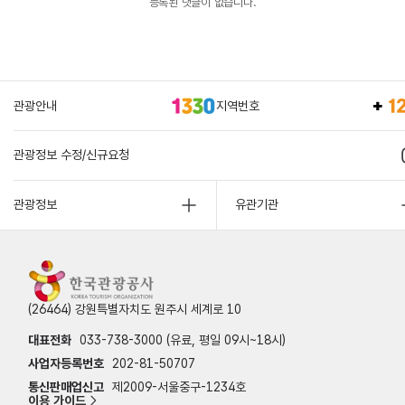
등록된 댓글이 없습니다.
관광안내
지역번호
관광정보 수정/신규요청
관광정보
유관기관
(26464) 강원특별자치도 원주시 세계로 10
대표전화
033-738-3000 (유료, 평일 09시~18시)
사업자등록번호
202-81-50707
통신판매업신고
제2009-서울중구-1234호
이용 가이드