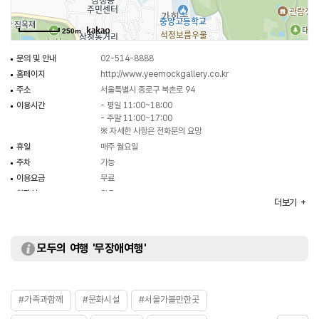
250m
문의 및 안내
02-514-8888
홈페이지
http://www.yeemockgallery.co.kr
주소
서울특별시 종로구 북촌로 94
이용시간
- 평일 11:00~18:00
- 주말 11:00~17:00
※ 자세한 사항은 전화문의 요망
휴일
매주 월요일
주차
가능
이용요금
무료
화장실
있음
더보기
모두의 여행 '무장애여행'
#가족과함께
#문화시설
#서울가볼만한곳