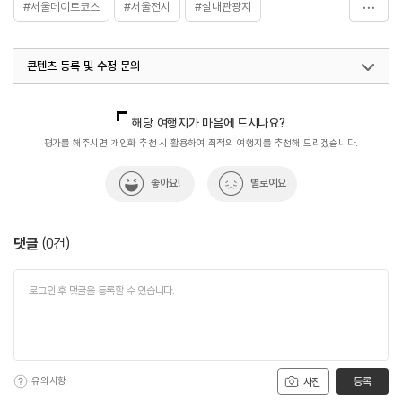
#서울데이트코스
#서울전시
#실내관광지
#연인과함께
#이목화랑
콘텐츠 등록 및 수정 문의
국내디지털마케팅팀
033-813-3500
해당 여행지가 마음에 드시나요?
평가를 해주시면 개인화 추천 시 활용하여 최적의 여행지를 추천해 드리겠습니다.
좋아요!
별로예요
댓글
(
0
건)
유의사항
등록
사진