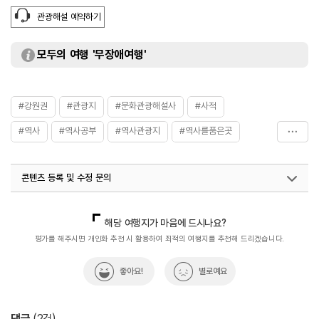
관광해설 예약하기
모두의 여행 '무장애여행'
#강원권
#관광지
#문화관광해설사
#사적
#역사
#역사공부
#역사관광지
#역사를품은곳
#역사문화재
#역사속
#역사속으로
#역사여행
콘텐츠 등록 및 수정 문의
#역사유적
#역사유적지
#역사이야기
#역사탐방
#역사탐험
#준경묘
국내디지털마케팅팀
033-813-3500
해당 여행지가 마음에 드시나요?
평가를 해주시면 개인화 추천 시 활용하여 최적의 여행지를 추천해 드리겠습니다.
좋아요!
별로예요
댓글
(
2
건)