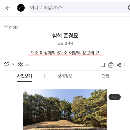
여행지
삼척 준경묘
강원 삼척시
태조 이성계의 5대조 이양무 장군의 묘
5
5K
7
사진보기
상세정보
댓글
1
/
7