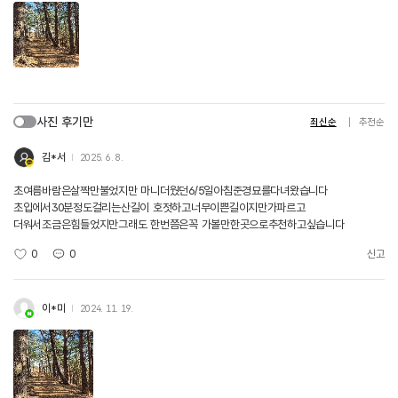
사진 후기만
최신순
추천순
김*서
2025. 6. 8.
초여름바람은살짝만불었지만 마니더웠던6/5일아침준경묘를다녀왔습니다
초입에서30분정도걸리는산길이 호젓하고너무이쁜길이지만가파르고
더워서조금은힘들었지만그래도 한번쯤은꼭 가볼만한곳으로추천하고싶습니다
0
0
신고
이*미
2024. 11. 19.