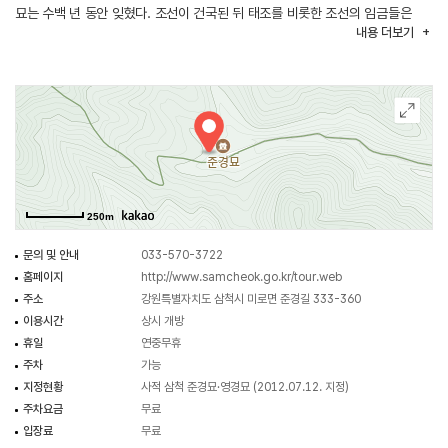
묘는 수백 년 동안 잊혔다. 조선이 건국된 뒤 태조를 비롯한 조선의 임금들은
내용
더보기
조상의 무덤을 찾으려고 매우 애썼다. 이곳이 5대조의 무덤이 있는 곳이라
삼척군(三陟郡)을 삼척부(三陟府)로 승격시키는 등 조선 초기부터 능(陵)이라고
불렀지만, 진위가 분명하지 않다. 1899년(광무 3) 영경묘와 함께 묘소를
수축하여 제각과 비각 등을 건축하고 준경묘로 추존하였다. 묘 앞의 제각,
재실과 목조대왕 구거유지비 그리고 이양무 장군 부인의 무덤인 영경묘와 함께
2012년 사적으로 지정되었다. 삼척 준경묘와 영경묘는 남한 지역에서 유일한
조선 왕실 선대의 능묘로서 중요한 역사적, 학술적 가치를 지니고 있다. 매년
4월 20일 전주 이 씨 대종 종약원 주관으로 제향을 올린다. 이 일대는 오래된
250m
금강소나무들이 빽빽이 들어찬 솔숲이 있는데 아름다운 숲 전국대회에서 가장
아름다운 숲으로 선정될 정도로 원시림의 경관을 지니고 있다. 산림욕을 하며
문의 및 안내
033-570-3722
산책하기 좋은 명소로 알려져 있다.
홈페이지
http://www.samcheok.go.kr/tour.web
주소
강원특별자치도 삼척시 미로면 준경길 333-360
이용시간
상시 개방
휴일
연중무휴
주차
가능
지정현황
사적 삼척 준경묘·영경묘 (2012.07.12. 지정)
주차요금
무료
입장료
무료