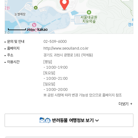
다채로운 체험이 가능한 공간도 마련, 온 가족이 즐길 수 있는 만능 테마파크로
발돋움 하고 있다.
2024년 4월 오픈한 '서울랜드 크라켄 아일랜드'는 메인 구조물의 규모가 6층
250m
아파트의 높이와 비슷한 압도적인 스케일을 자랑하는 체험형 어트랙션이다.
어린이들이 맘껏 뛰고, 구르고, 오를 수 있는 형태로, 직접 몸으로 부딪히며 각자
문의 및 안내
02-509-6000
다른 체험으로 새로운 모험의 시간을 보낼 수 있다. 특히 서울랜드 크라켄
홈페이지
http://www.seoulland.co.kr
아일랜드는 물폭탄과 워터스크린, 바닥분수 등 물놀이 기능을 추가한 신개념
주소
경기도 과천시 광명로 181 (막계동)
'수륙양용'형 플레이짐으로 어린이들의 인기를 독차지 하고 있다.
이용시간
[평일]
- 10:00~19:00
최대 18M 길이의 움직이는 공룡을 볼 수 있는 ‘쥬라기랜드’도 인기다. 다양한
[토요일]
- 10:00~21:00
종류의 공룡과 화석, 알 등이 100여 개 전시되어 있으며 단순한 관람을 넘어
[일요일]
공룡 화석 발굴, 뼈 맞추기 체험 등을 통해 어린이들의 오감을 자극하는 교육
- 10:00~20:00
효과도 기대할 수 있다. 이 외에도 어린이 뮤지컬 '애니멀킹덤', 화려한 불꽃쇼가
※ 공원 사정에 따라 변경 가능성 있으므로 홈페이지 참조
어우러지는 '루나 빛의 전설', 캐릭터 동화극 '동화의 숲' 등 서울랜드
휴일
연중무휴
더보기
대표공연도 진행된다. 어트랙션과 볼거리, 즐길거리가 가득해 온 가족이 함께
주차
가능
방문하는 것을 추천한다.
이용가능시설
놀이기구 / 음식점 / 카페 / 기프트샵 / 물품보관소 등
반려동물 여행정보 보기
주차요금
[일반]
10,000원
[대형]