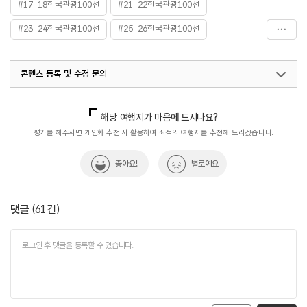
#17_18한국관광100선
#21_22한국관광100선
#23_24한국관광100선
#25_26한국관광100선
#5월_가족여행지
#관광지
#남녀노소
#놀이기구
콘텐츠 등록 및 수정 문의
#놀이시설
#데이트장소추천
#서울랜드
#수도권
#아이와함께
#액티브시니어
#연인과함께
국내디지털마케팅팀
033-813-3500
국내여행진흥팀(한국관광100선)
033-738-3415
해당 여행지가 마음에 드시나요?
#이색체험
#친구와함께
#커플데이트
#테마파크
열린관광콘텐츠팀(열린관광-모두의여행)
033-738-3425
평가를 해주시면 개인화 추천 시 활용하여 최적의 여행지를 추천해 드리겠습니다.
#한국관광100선
좋아요!
별로예요
댓글
(
61
건)