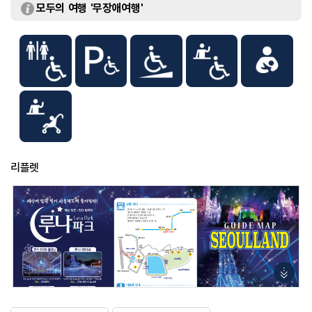
30,000원
모두의 여행 '무장애여행'
[무료]
서울랜드 당일 이용권 또는 영수증 지참 시
입장료
[종일권 (1일권)]
- 일반 52,000원
- 청소년 46,000원
- 어린이 43,000원
[야간권 (16시 이후)]
- 일반 45,000원
- 청소년 39,000원
- 어린이 36,000원
[무료]
- 36개월 미만
리플렛
※ 할인 및 기타 상세 내용은 홈페이지 참조