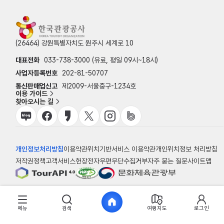
(26464) 강원특별자치도 원주시 세계로 10
대표전화
033-738-3000 (유료, 평일 09시~18시)
사업자등록번호
202-81-50707
통신판매업신고
제2009-서울중구-1234호
이용 가이드
찾아오시는 길
개인정보처리방침
이용약관
위치기반서비스 이용약관
개인위치정보 처리방침
저작권정책
고객서비스헌장
전자우편무단수집거부
자주 묻는 질문
사이트맵
© 한국관광공사
메뉴
검색
여행지도
로그인