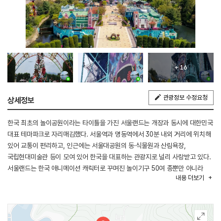
+ 16
관광정보 수정요청
상세정보
한국 최초의 놀이공원이라는 타이틀을 가진 서울랜드는 개장과 동시에 대한민국
대표 테마파크로 자리매김했다. 서울역과 명동역에서 30분 내외 거리에 위치해
있어 교통이 편리하고, 인근에는 서울대공원의 동·식물원과 산림욕장,
국립현대미술관 등이 모여 있어 한국을 대표하는 관광지로 널리 사랑받고 있다.
서울랜드는 한국 애니메이션 캐릭터로 꾸며진 놀이기구 50여 종뿐만 아니라
내용
더보기
물놀이시설(여름)과 눈썰매장(겨울) 등 계절 시설도 운영하고 있으며, 계절별로
신선한 즐거움을 주기 위해 새로운 공연, 축제, 이벤트 등을 도입하고 있다.
다양한 어트랙션 외에도 국내 최대 올인원플레이파크 '서울랜드 크라켄
아일랜드', 공룡 전시 체험관 '쥬라기랜드', 빛축제 '루나파크' 등 방문객들에게