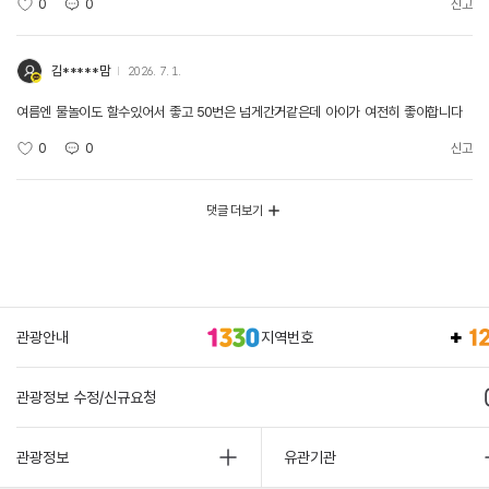
0
0
신고
김*****맘
2026. 7. 1.
여름엔 물놀이도 할수있어서 좋고 50번은 넘게간거같은데 아이가 여전히 좋아합니다
0
0
신고
댓글 더보기
관광안내
지역번호
관광정보 수정/신규요청
관광정보
유관기관