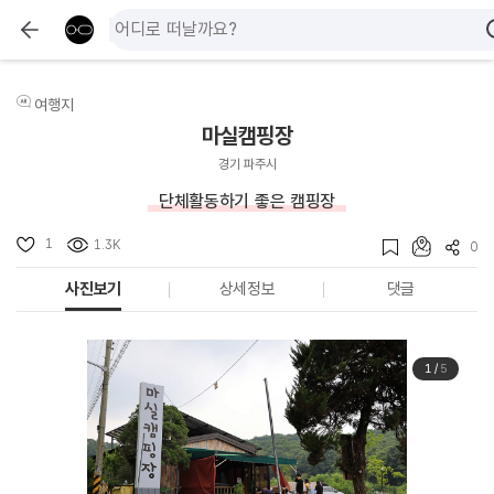
여행지
마실캠핑장
경기 파주시
단체활동하기 좋은 캠핑장
1
1.3K
0
사진보기
상세정보
댓글
1
/
5