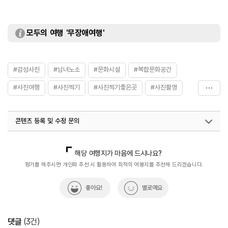
모두의 여행 '무장애여행'
#감성사진
#남녀노소
#문화시설
#복합문화공간
#사진여행
#사진찍기
#사진찍기좋은곳
#사진촬영
#실내여행지_추천
#연인과함께
#열린문화공간
콘텐츠 등록 및 수정 문의
#친구와함께
국내디지털마케팅팀
033-813-3500
해당 여행지가 마음에 드시나요?
평가를 해주시면 개인화 추천 시 활용하여 최적의 여행지를 추천해 드리겠습니다.
좋아요!
별로예요
댓글
(
3
건)