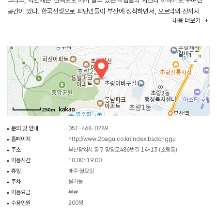
그리고, 벽면에는 ‘산복도로’에서 살고 있는 사람들의 사진과 이야기로 꾸며진
공간이 있다. 한국전쟁으로 피난민들이 부산에 정착하면서, 오르막의 산까지
내용
더보기
판자촌 마을이 형성되어 ‘산복도로’가 탄생한 이야기부터, 생계를 유지하며
열심히 살아가는 모습들을 사진과 자료로 알 수 있다.
(출처 : 부산광역시 교육청 홈페이지)
250m
문의 및 안내
051-468-0289
홈페이지
http://www.2bagu.co.kr/index.bsdonggu
주소
부산광역시 동구 망양로486번길 14-13 (초량동)
이용시간
10:00~19:00
휴일
매주 월요일
주차
불가능
이용요금
무료
수용인원
200명