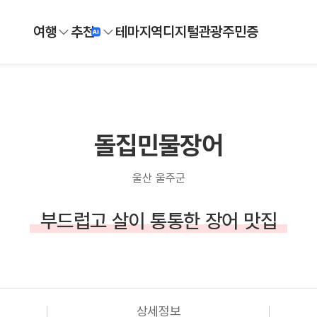
여행
추천
테마
지역
디지털
관광주민증
돌집민물장어
울산 울주군
부드럽고 살이 통통한 장어 맛집
상세정보