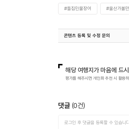
#돌집민물장어
#울산가볼
콘텐츠 등록 및 수정 문의
국내디지털마케팅팀
033-813-3
해당 여행지가 마음에 드
평가를 해주시면 개인화 추천 시 활용
댓글
(
0
건)