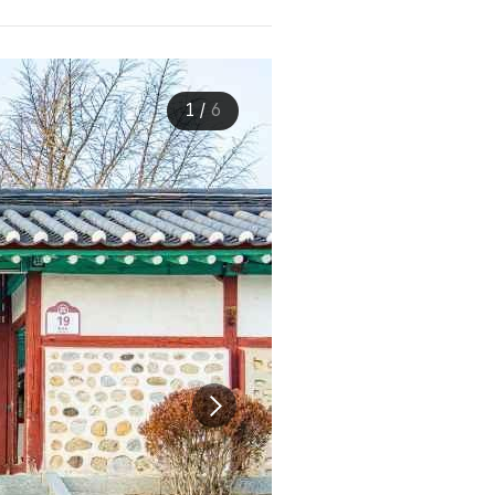
1
/
6