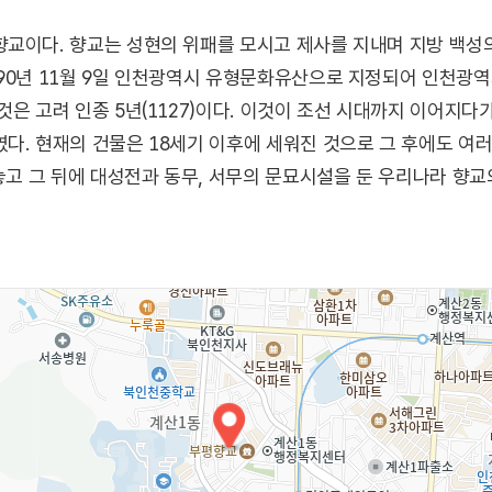
향교이다. 향교는 성현의 위패를 모시고 제사를 지내며 지방 백성
90년 11월 9일 인천광역시 유형문화유산으로 지정되어 인천광
은 고려 인종 5년(1127)이다. 이것이 조선 시대까지 이어지다가 
다. 현재의 건물은 18세기 이후에 세워진 것으로 그 후에도 여러
 놓고 그 뒤에 대성전과 동무, 서무의 문묘시설을 둔 우리나라 향
상대로 강학이 이루어지던 곳이고 재실은 유학생들이 기숙하던 곳
신주를 문묘나 서원 따위에 모시는 일) 하던 곳이다. 동무와 서
향되었다.