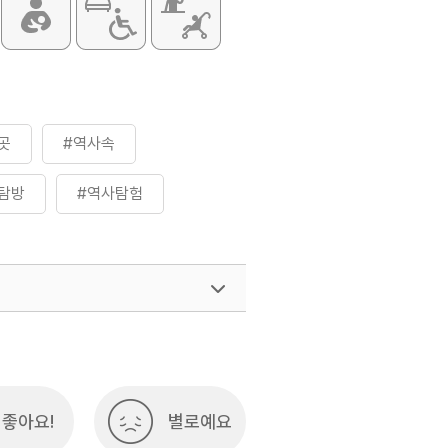
곳
#역사속
탐방
#역사탐험
좋아요!
별로예요