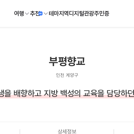
여행
추천
테마
지역
디지털
관광주민증
부평향교
인천 계양구
생을 배향하고 지방 백성의 교육을 담당하던
상세정보