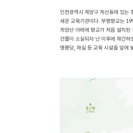
인천광역시 계양구 계산동에 있는 
세운 교육기관이다. 부평향교는 19
계양산 아래에 향교가 처음 설치된 것
건물이 소실되자 난 이후에 재건하였
명륜당, 재실 등 교육 시설을 앞에
따르고 있다. 명륜당은 학생들을 
성현들을 배향(학덕이 있는 사람의 
이곳에는 최치원 등 역대 유생이 배