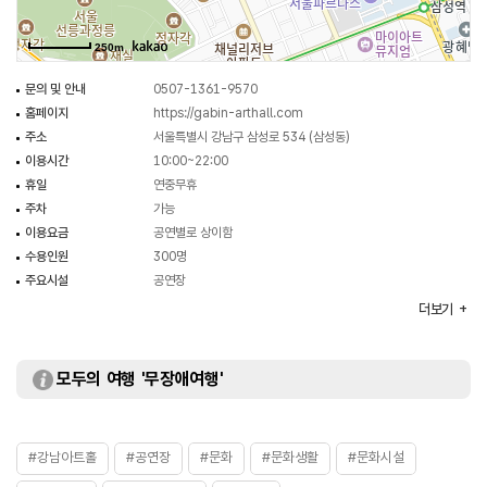
250m
문의 및 안내
0507-1361-9570
홈페이지
https://gabin-arthall.com
주소
서울특별시 강남구 삼성로 534 (삼성동)
이용시간
10:00~22:00
휴일
연중무휴
주차
가능
이용요금
공연별로 상이함
수용인원
300명
주요시설
공연장
화장실
있음
더보기
모두의 여행 '무장애여행'
#강남아트홀
#공연장
#문화
#문화생활
#문화시설