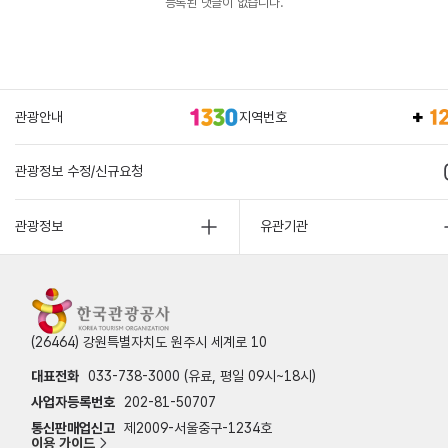
등록된 댓글이 없습니다.
관광안내
지역번호
관광정보 수정/신규요청
관광정보
유관기관
(26464) 강원특별자치도 원주시 세계로 10
대표전화
033-738-3000 (유료, 평일 09시~18시)
사업자등록번호
202-81-50707
통신판매업신고
제2009-서울중구-1234호
이용 가이드