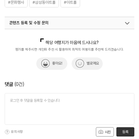
#문화행사
#삼성동아트홀
#아트홀
콘텐츠 등록 및 수정 문의
국내디지털마케팅팀
033-813-3500
해당 여행지가 마음에 드시나요?
평가를 해주시면 개인화 추천 시 활용하여 최적의 여행지를 추천해 드리겠습니다.
좋아요!
별로예요
댓글
(
0
건)
유의사항
등록
사진