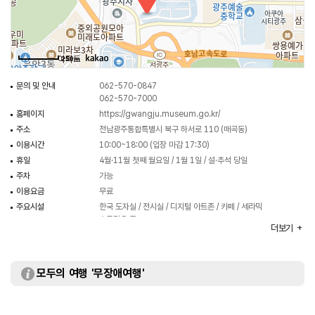
증도 앞바다에서 발견된 이후 1976년부터 본격적인 수중 발굴을 통해 도자기와
교역품 수만 점이 확인되었으며, 이를 계기로 1978년 국립광주박물관이
건립되었다. 인양된 신안해저유산은 도자기 2만 5천여 점, 금속제품, 동전류
250m
28톤, 자단목, 선상 생활용품 등 총 2만 7천여 점에 달한다. 신안해저선은 한국·
중국·일본을 잇는 14세기 해상교류 네트워크를 보여주는 200톤급 대형
문의 및 안내
062-570-0847
무역선으로, 출수 도자기는 신안해저 문화유산의 가치를 대표하는 핵심
062-570-7000
유물이다. 이번 전시는 ‘바다를 건넌 꿈, 신안해저선’을 대주제로, 중세 동아시아
홈페이지
https://gwangju.museum.go.kr/
문화교류의 현장과 당시 사람들의 삶과 취향을 입체적으로 조명한다.
주소
전남광주통합특별시 북구 하서로 110 (매곡동)
도자문화관의 체험형 공간인 디지털 아트존은 길이 60m의 초대형 파노라마
이용시간
10:00~18:00 (입장 마감 17:30)
스크린에 ICT 기술을 접목한 몰입형 미디어 전시실이다. 고해상도 영상과
휴일
4월·11월 첫째 월요일 / 1월 1일 / 설·추석 당일
고품질 음향, 공간 전체를 감싸는 입체 시청각 연출로 영상 속에 들어가는 듯한
주차
가능
감각적 경험을 선사한다. 개관 기념 첫 콘텐츠인 ‘흙의 기억, 빛으로 피어나다’는
이용요금
무료
전남광주통합특별시의 대표 자연경관을 사계절의 변화와 함께 흙·물·불이
주요시설
한국 도자실 / 전시실 / 디지털 아트존 / 카페 / 세라믹
스튜디오 등
빚어낸 도자기의 탄생 과정을 서정적으로 재해석한 작품이다. 이와 더불어 상영
더보기
화장실
있음
후에는 인증샷을 남길 수 있는 인터랙티브 콘텐츠도 제공한다. 앞으로도
도자기를 비롯한 문화유산 원형을 기반으로 한 새로운 도자문화 미디어콘텐츠를
지속적으로 선보이며 미적 감성과 흥미가 조화를 이루는 융복합 공간으로
모두의 여행 '무장애여행'
다가갈 계획이다.