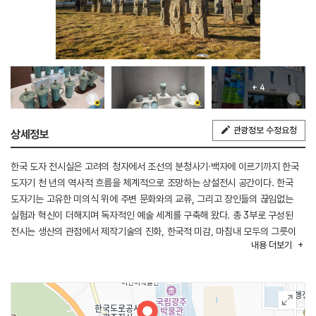
+ 4
관광정보 수정요청
상세정보
한국 도자 전시실은 고려의 청자에서 조선의 분청사기·백자에 이르기까지 한국
도자기 천 년의 역사적 흐름을 체계적으로 조망하는 상설전시 공간이다. 한국
도자기는 고유한 미의식 위에 주변 문화와의 교류, 그리고 장인들의 끊임없는
실험과 혁신이 더해지며 독자적인 예술 세계를 구축해 왔다. 총 3부로 구성된
전시는 생산의 관점에서 제작기술의 진화, 한국적 미감, 마침내 모두의 그릇이
내용
더보기
된 자기의 역사‧문화를 입체적으로 풀어낸다. 다양한 연출 기법과 키오스크,
영상 자료를 제공하여 관람객이 쉽고 흥미롭게 한국 도자문화를 이해할 수 있는
집약적 전시로 마련하였다. 신안해저 도자 전시실은 1323년 침몰한
신안해저선과 함께 바닷속에서 되살아난 14세기 동아시아 해상교류와 무역의
실체를 조명하는 상설전시 공간이다. 신안해저 문화유산은 1975년 전남 신안