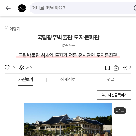
여행지
국립광주박물관 도자문화관
광주 북구
국립박물관 최초의 도자기 전문 전시관인 도자문화관
6
349
3
사진보기
상세정보
댓글
사진등록하기
1
/
11