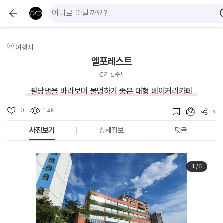
여행지
엘포레스트
경기 광주시
팔당댐을 바라보며 물멍하기 좋은 대형 베이커리카페
0
1.4K
4
사진보기
상세정보
댓글
1
/
5