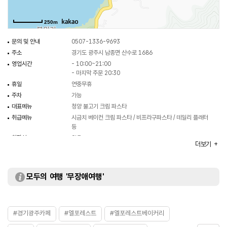
250m
문의 및 안내
0507-1336-9693
주소
경기도 광주시 남종면 산수로 1686
영업시간
- 10:00~21:00
- 마지막 주문 20:30
휴일
연중무휴
주차
가능
대표메뉴
청양 불고기 크림 파스타
취급메뉴
시금치 베이컨 크림 파스타 / 비프라구파스타 / 데일리 플래터
등
화장실
있음
더보기
모두의 여행 '무장애여행'
#경기광주카페
#엘포레스트
#엘포레스트베이커리