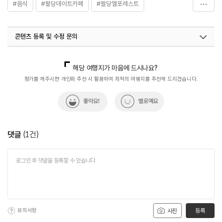
#음식
#팔당데이트카페
#팔당엘포레스트
#팔당카페
콘텐츠 등록 및 수정 문의
국내디지털마케팅팀
033-813-3500
해당 여행지가 마음에 드시나요?
평가를 해주시면 개인화 추천 시 활용하여 최적의 여행지를 추천해 드리겠습니다.
좋아요!
별로예요
댓글
(
1
건)
유의사항
등록
사진