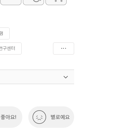
램
연구센터
여행)
033-738-3425
좋아요!
별로예요