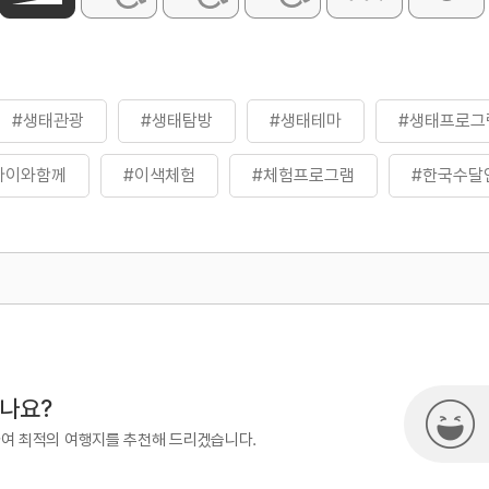
#생태관광
#생태탐방
#생태테마
#생태프로그
아이와함께
#이색체험
#체험프로그램
#한국수달
일코스
500
열린관광콘텐츠팀(열린관광-모두의
시나요?
하여 최적의 여행지를 추천해 드리겠습니다.