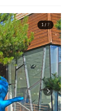
1
/
7