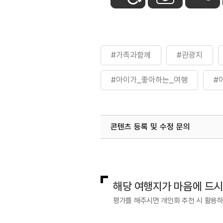
#가족과함께
#관광지
#아이가_좋아하는_여행
#
#화천가볼만한곳
#화천당
콘텐츠 등록 및 수정 문의
국내디지털마케팅팀
033-813-3
해당 여행지가 마음에 드
평가를 해주시면 개인화 추천 시 활용