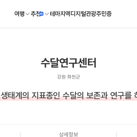
여행
추천
테마
지역
디지털
관광주민증
수달연구센터
강원 화천군
) 생태계의 지표종인 수달의 보존과 연구를 
상세정보