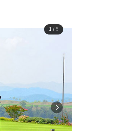
1
/
5