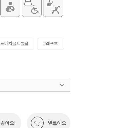
#드비치골프클럽
#레포츠
좋아요!
별로예요