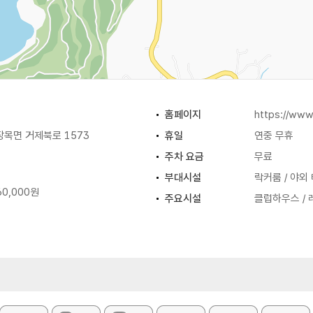
홈페이지
https://www
장목면 거제북로 1573
휴일
연중 무휴
주차 요금
무료
부대시설
락커룸 / 야외
60,000원
주요시설
클럽하우스 / 
화장실
있음
, 시간별, 기후별 요금이 다름
홈페이지 참조 또는 전화 문의