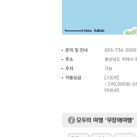
250m
문의 및 안내
055-736-3000
주소
경상남도 거제시 
주차
가능
이용요금
[그린피]
- 190,000원~2
[카트비]
- 100,000원
[캐디피]
- 140,000원
※ 그린피는 일자별
모두의 여행 '무장애여행'
※ 자세한 사항은 