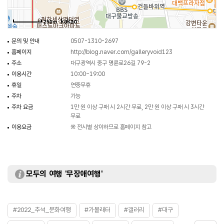
250m
문의 및 안내
0507-1310-2697
홈페이지
http://blog.naver.com/galleryvoid123
주소
대구광역시 중구 명륜로26길 79-2
이용시간
10:00~19:00
휴일
연중무휴
주차
가능
주차 요금
1만 원 이상 구매 시 2시간 무료, 2만 원 이상 구매 시 3시간
무료
이용요금
※ 전시별 상이하므로 홈페이지 참고
모두의 여행 '무장애여행'
#2022_추석_문화여행
#가볼래터
#갤러리
#대구