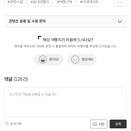
#문화시설
#실내여행지
#여행구독
#이색데이트
#전시
콘텐츠 등록 및 수정 문의
국내디지털마케팅팀
033-813-3500
해당 여행지가 마음에 드시나요?
평가를 해주시면 개인화 추천 시 활용하여 최적의 여행지를 추천해 드리겠습니다.
좋아요!
별로예요
댓글
(
126
건)
유의사항
등록
사진