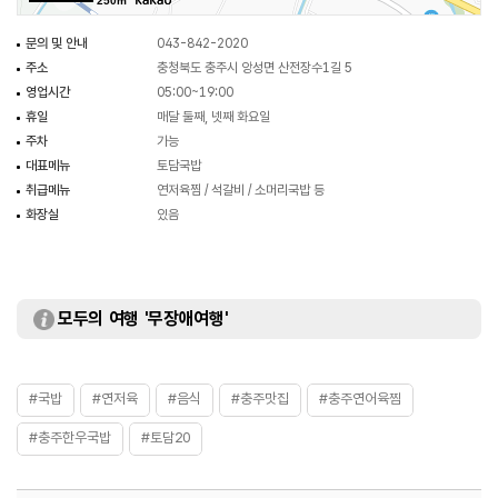
250m
문의 및 안내
043-842-2020
주소
충청북도 충주시 앙성면 산전장수1길 5
영업시간
05:00~19:00
휴일
매달 둘째, 넷째 화요일
주차
가능
대표메뉴
토담국밥
취급메뉴
연저육찜 / 석갈비 / 소머리국밥 등
화장실
있음
모두의 여행 '무장애여행'
#국밥
#연저육
#음식
#충주맛집
#충주연어육찜
#충주한우국밥
#토담20