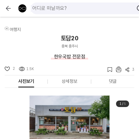
여행지
토담20
충북 충주시
한우국밥 전문점
2
1.5K
3
사진보기
상세정보
댓글
1
/
5