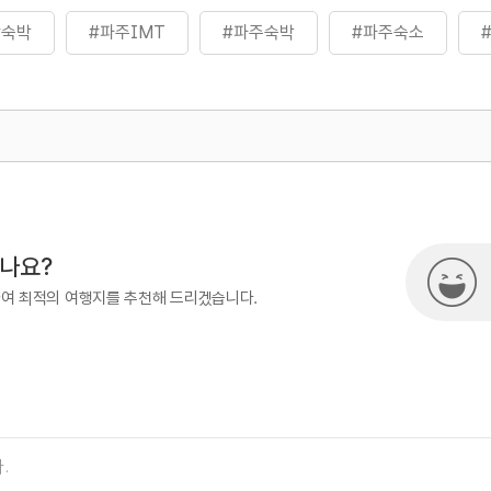
#숙박
#파주IMT
#파주숙박
#파주숙소
500
열린관광콘텐츠팀(열린관광-모두의
시나요?
하여 최적의 여행지를 추천해 드리겠습니다.