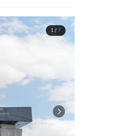
1
/
7