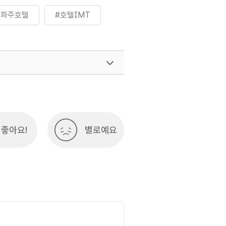
#파주호텔
#호텔IMT
여행)
033-738-3425
좋아요!
별로예요