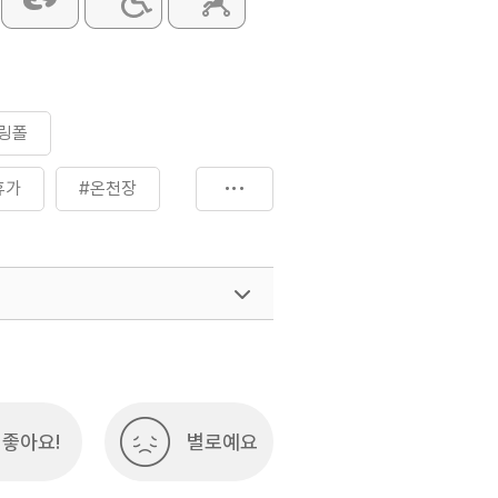
링폴
휴가
#온천장
간
#휴식여행
여행)
033-738-3425
좋아요!
별로예요