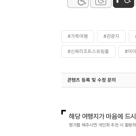
#가족여행
#관광지
#신북리조트스프링폴
#아
#워터파크
#추억여행
콘텐츠 등록 및 수정 문의
#휴식하기
#휴식하기좋은
국내디지털마케팅팀
033-813-3
해당 여행지가 마음에 드
평가를 해주시면 개인화 추천 시 활용