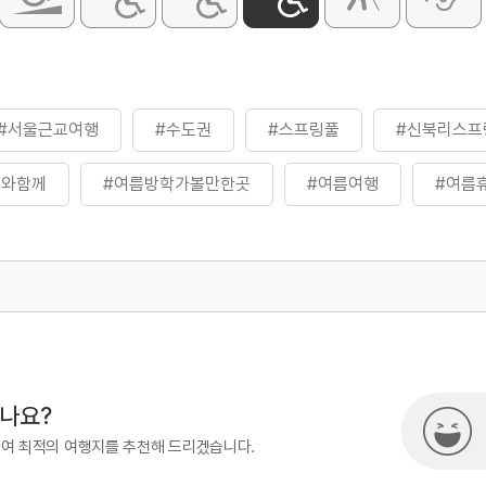
#서울근교여행
#수도권
#스프링풀
#신북리스프
이와함께
#여름방학가볼만한곳
#여름여행
#여름
#포천
#포천신스프링풀
#포천온천장
#휴식공
곳
#힐링
500
열린관광콘텐츠팀(열린관광-모두의
시나요?
하여 최적의 여행지를 추천해 드리겠습니다.