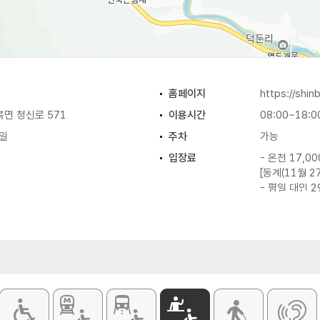
홈페이지
https://shin
면 청신로 571
이용시간
08:00~18:0
일
주차
가능
입장료
- 온천 17,0
[동계(11월 2
- 평일 대인 2
- 주말 대인 3
- 평일 소인 2
- 주말 소인 2
[극성수기(7월
- 대인 49,0
- 소인 39,0
※ 시즌 별로
홈페이지 참조