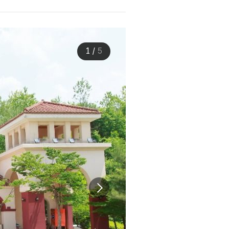
1
/
5