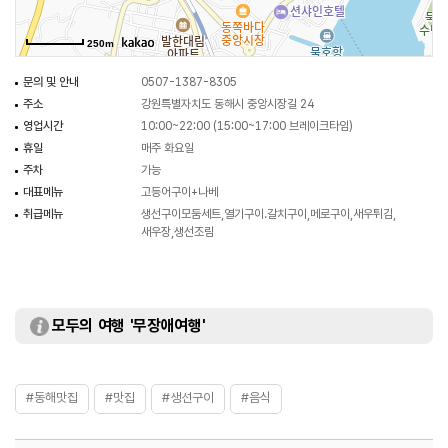
250m
문의 및 안내
0507-1387-8305
주소
강원특별자치도 동해시 중앙시장길 24
영업시간
10:00~22:00 (15:00~17:00 브레이크타임)
휴일
매주 화요일
주차
가능
대표메뉴
고등어구이+나베
취급메뉴
생선구이모둠세트,열기구이.갈치구이,메로구이,새우튀김,
새우장,생선조림
모두의 여행 '무장애여행'
#동해맛집
#맛집
#생선구이
#음식