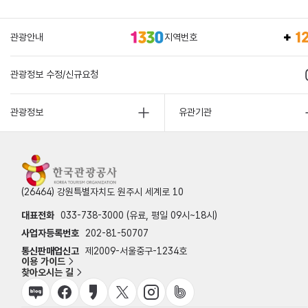
관광안내
지역번호
관광정보 수정/신규요청
관광정보
유관기관
(26464) 강원특별자치도 원주시 세계로 10
대표전화
033-738-3000 (유료, 평일 09시~18시)
사업자등록번호
202-81-50707
통신판매업신고
제2009-서울중구-1234호
이용 가이드
찾아오시는 길