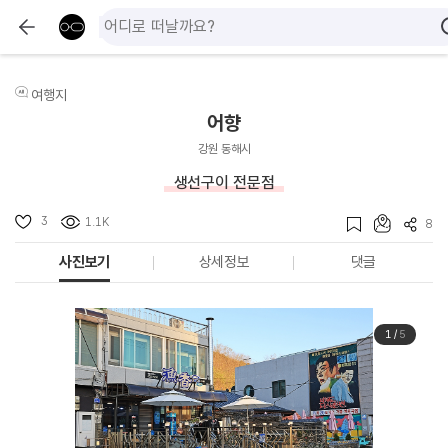
여행지
어향
강원 동해시
생선구이 전문점
3
1.1K
8
사진보기
상세정보
댓글
1
/
5