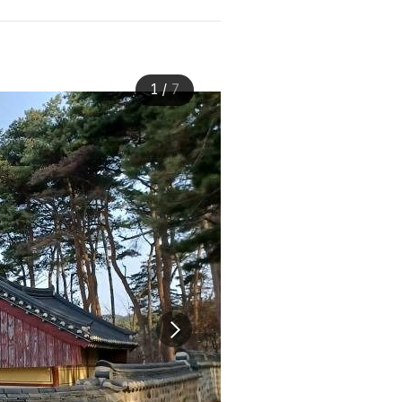
1
/
7