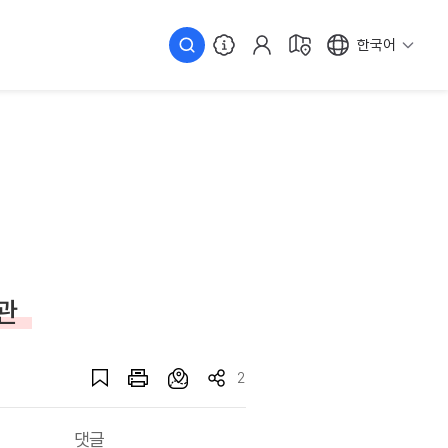
한국어
관
2
댓글