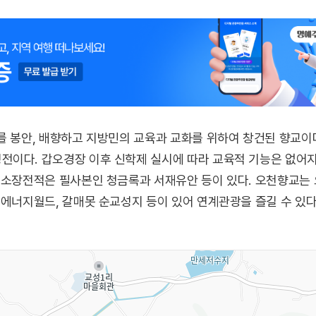
를 봉안, 배향하고 지방민의 교육과 교화를 위하여 창건된 향교이
이다. 갑오경장 이후 신학제 실시에 따라 교육적 기능은 없어지고
 소장전적은 필사본인 청금록과 서재유안 등이 있다. 오천향교는
령에너지월드, 갈매못 순교성지 등이 있어 연계관광을 즐길 수 있다