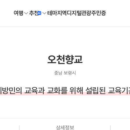
여행
추천
테마
지역
디지털
관광주민증
오천향교
충남 보령시
지방민의 교육과 교화를 위해 설립된 교육기
상세정보