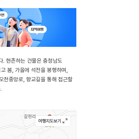
다. 현존하는 건물은 충청남도
 봄, 가을에 석전을 봉행하며,
 오천중앙로, 향교길을 통해 접근할
.