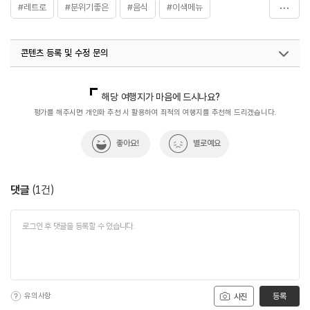
#레트로
#분위기좋은
#음식
#이색메뉴
#친구와함께
콘텐츠 등록 및 수정 문의
국내디지털마케팅팀
033-813-3500
해당 여행지가 마음에 드시나요?
평가를 해주시면 개인화 추천 시 활용하여 최적의 여행지를 추천해 드리겠습니다.
좋아요!
별로예요
댓글
(
1
건)
유의사항
등록
사진