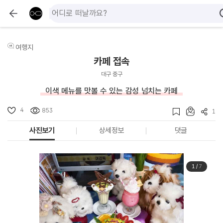
여행지
카페 접속
대구 중구
이색 메뉴를 맛볼 수 있는 감성 넘치는 카페
4
853
1
사진보기
상세정보
댓글
1
/
7