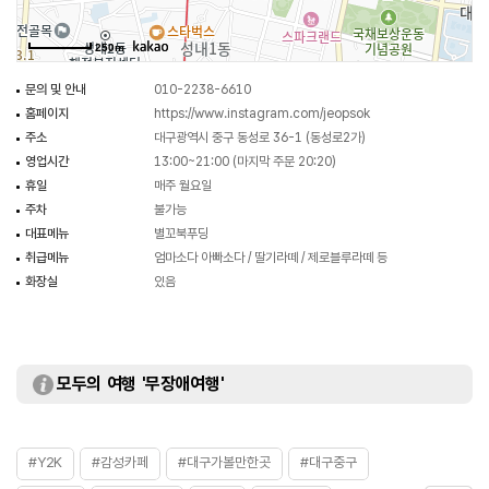
250m
문의 및 안내
010-2238-6610
홈페이지
https://www.instagram.com/jeopsok
주소
대구광역시 중구 동성로 36-1 (동성로2가)
영업시간
13:00~21:00 (마지막 주문 20:20)
휴일
매주 월요일
주차
불가능
대표메뉴
별꼬북푸딩
취급메뉴
엄마소다 아빠소다 / 딸기라떼 / 제로블루라떼 등
화장실
있음
모두의 여행 '무장애여행'
#Y2K
#감성카페
#대구가볼만한곳
#대구중구