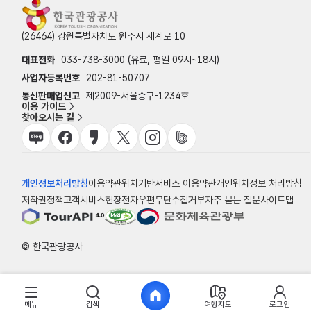
(26464) 강원특별자치도 원주시 세계로 10
대표전화
033-738-3000 (유료, 평일 09시~18시)
사업자등록번호
202-81-50707
통신판매업신고
제2009-서울중구-1234호
이용 가이드
찾아오시는 길
개인정보처리방침
이용약관
위치기반서비스 이용약관
개인위치정보 처리방침
저작권정책
고객서비스헌장
전자우편무단수집거부
자주 묻는 질문
사이트맵
© 한국관광공사
메뉴
검색
여행지도
로그인