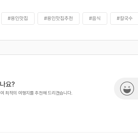
#용인맛집
#용인맛집추천
#음식
#칼국수
500
시나요?
하여 최적의 여행지를 추천해 드리겠습니다.