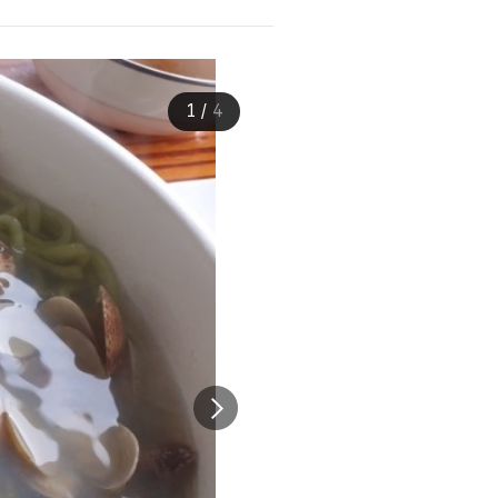
1
/
4