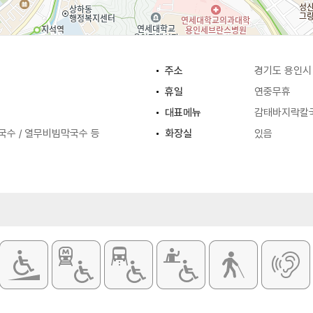
주소
경기도 용인시 
휴일
연중무휴
대표메뉴
감태바지락칼
국수 / 열무비빔막국수 등
화장실
있음