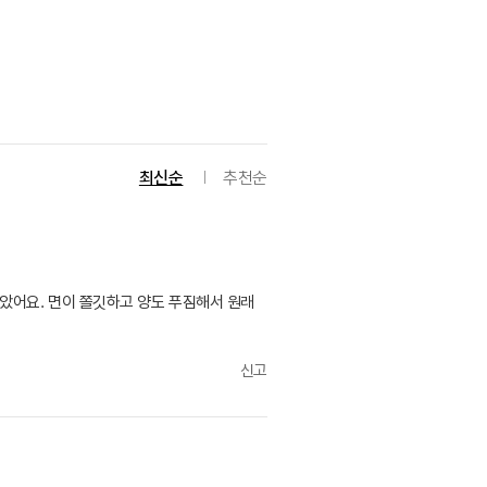
최신순
추천순
았어요. 면이 쫄깃하고 양도 푸짐해서 원래
신고