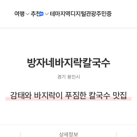
여행
추천
테마
지역
디지털
관광주민증
방자네바지락칼국수
경기 용인시
감태와 바지락이 푸짐한 칼국수 맛집
상세정보