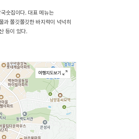
칼국숫집이다. 대표 메뉴는
국물과 쫄깃쫄깃한 바지락이 넉넉히
산 등이 있다.