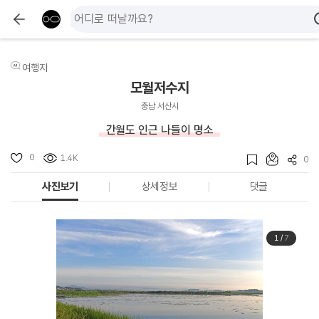
여행지
모월저수지
충남 서산시
간월도 인근 나들이 명소
0
1.4K
0
사진보기
상세정보
댓글
1
/
7