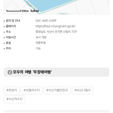
250m
문의 및 안내
041-660-2499
홈페이지
https://tour.chungnam.go.kr/
주소
충청남도 서산시 인지면 산동리 729
이용시간
상시 개방
휴일
연중무휴
주차
가능
모두의 여행 '무장애여행'
#관광지
#모월저수지
#서산가볼만한곳
#서산나들이
#서산저수지