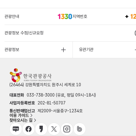
관광안내
지역번호
관광정보 수정/신규요청
관광정보
유관기관
(26464) 강원특별자치도 원주시 세계로 10
대표전화
033-738-3000 (유료, 평일 09시~18시)
사업자등록번호
202-81-50707
통신판매업신고
제2009-서울중구-1234호
이용 가이드
찾아오시는 길